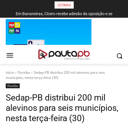
ÚLTIMAS
Prefeitura de João Pessoa avança com projetos de corredores
Em Bananeiras, Cícero recebe adesão da oposição e se
compromete com esgotamento sanitário
viários para sistema de veículos rápidos
Início
Paraí­ba
Sedap-PB distribui 200 mil alevinos para seis
municípios, nesta terça-feira (30)
Paraí­ba
Sedap-PB distribui 200 mil
alevinos para seis municípios,
nesta terça-feira (30)