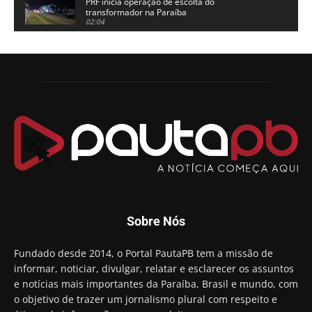
PRF inicia operação de escolta do
transformador na Paraíba
02:04
Adriano Galdino lança oficialmente sua pré-
candidatura a governador da Paraíba
01:54
Chapa dos sonhos: Cícero agradece a Galdino,
mas defende unidade no grupo do governador
00:53
Arthur Lira parabeniza Karla Pimentel por sua
reeleição em Conde
00:23
Aguinaldo Ribeiro destaca apoio do PP a Hugo
Motta presidir a Câmara Federal
01:21
Candidato a prefeito, Alexandre Coco Seco é
Sobre Nós
preso e faz vídeo na cadeia
01:58
Hugo Motta retira projeto que permitia bancos
Fundado desde 2014, o Portal PautaPB tem a missão de
"confiscar" dinheiro de clientes
informar, noticiar, divulgar, relatar e esclarecer os assuntos
01:49
e notícias mais importantes da Paraíba, Brasil e mundo, com
Descaso da gestão Panta deixa crianças e
o objetivo de trazer um jornalismo plural com respeito e
professoras 'ilhadas' em creche