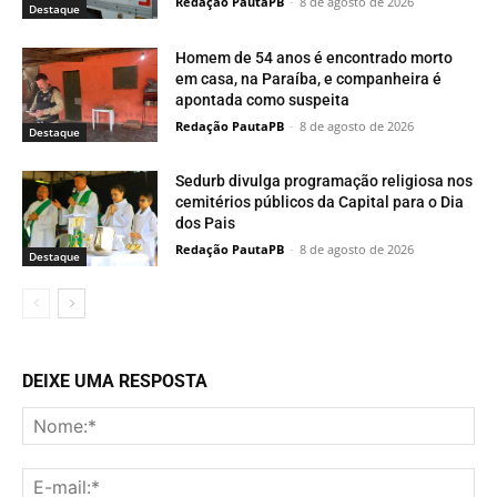
Redação PautaPB
-
8 de agosto de 2026
Destaque
Homem de 54 anos é encontrado morto
em casa, na Paraíba, e companheira é
apontada como suspeita
Redação PautaPB
-
8 de agosto de 2026
Destaque
Sedurb divulga programação religiosa nos
cemitérios públicos da Capital para o Dia
dos Pais
Redação PautaPB
-
8 de agosto de 2026
Destaque
DEIXE UMA RESPOSTA
No
E-