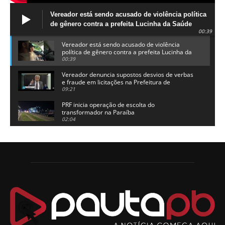
Vereador está sendo acusado de violência política
de gênero contra a prefeita Lucinha da Saúde
00:39
Vereador está sendo acusado de violência
política de gênero contra a prefeita Lucinha da
Saúde
00:39
Vereador denuncia supostos desvios de verbas
e fraude em licitações na Prefeitura de
Alhandra
09:21
PRF inicia operação de escolta do
transformador na Paraíba
02:04
Adriano Galdino lança oficialmente sua pré-
candidatura a governador da Paraíba
01:54
Chapa dos sonhos: Cícero agradece a Galdino,
mas defende unidade no grupo do governador
00:53
Arthur Lira parabeniza Karla Pimentel por sua
reeleição em Conde
00:23