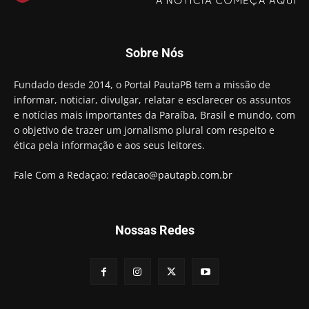
Aguinaldo Ribeiro destaca apoio do PP a Hugo
Motta presidir a Câmara Federal
01:21
Candidato a prefeito, Alexandre Coco Seco é
Sobre Nós
preso e faz vídeo na cadeia
01:58
Hugo Motta retira projeto que permitia bancos
Fundado desde 2014, o Portal PautaPB tem a missão de
"confiscar" dinheiro de clientes
informar, noticiar, divulgar, relatar e esclarecer os assuntos
01:49
e notícias mais importantes da Paraíba, Brasil e mundo, com
Descaso da gestão Panta deixa crianças e
o objetivo de trazer um jornalismo plural com respeito e
professoras 'ilhadas' em creche
ética pela informação e aos seus leitores.
00:16
Fale Com a Redaçao:
redacao@pautapb.com.br
Nossas Redes