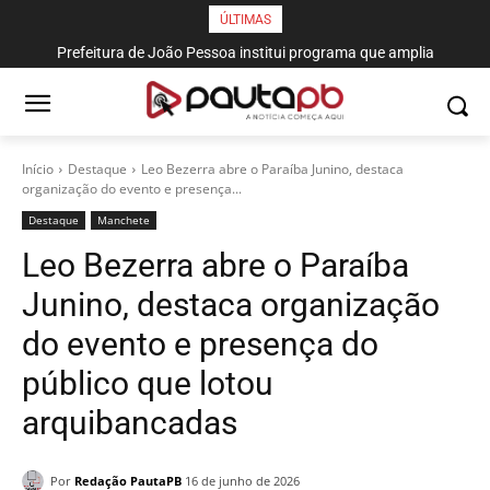
ÚLTIMAS
Prefeitura de João Pessoa institui programa que amplia
investimentos na Saúde
Início
Destaque
Leo Bezerra abre o Paraíba Junino, destaca
organização do evento e presença...
Destaque
Manchete
Leo Bezerra abre o Paraíba
Junino, destaca organização
do evento e presença do
público que lotou
arquibancadas
Por
Redação PautaPB
16 de junho de 2026