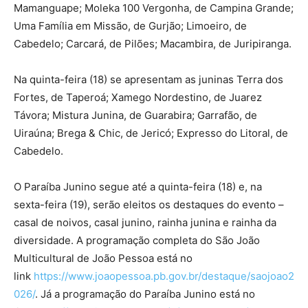
Flor de Xique Xique, de Catolé do Rocha; Joia Rara, de
Mamanguape; Moleka 100 Vergonha, de Campina Grande;
Uma Família em Missão, de Gurjão; Limoeiro, de
Cabedelo; Carcará, de Pilões; Macambira, de Juripiranga.
Na quinta-feira (18) se apresentam as juninas Terra dos
Fortes, de Taperoá; Xamego Nordestino, de Juarez
Távora; Mistura Junina, de Guarabira; Garrafão, de
Uiraúna; Brega & Chic, de Jericó; Expresso do Litoral, de
Cabedelo.
O Paraíba Junino segue até a quinta-feira (18) e, na
sexta-feira (19), serão eleitos os destaques do evento –
casal de noivos, casal junino, rainha junina e rainha da
diversidade. A programação completa do São João
Multicultural de João Pessoa está no
link
https://www.joaopessoa.pb.gov.br/destaque/saojoao2