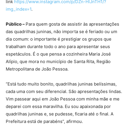
026/
. Já a programação do Paraíba Junino está no
link
https://www.instagram.com/p/DZn-HlJnTH1/?
img_index=1
.
Público –
Para quem gosta de assistir às apresentações
das quadrilhas juninas, não importa se é feriado ou um
dia comum: o importante é prestigiar os grupos que
trabalham durante todo o ano para apresentar seus
espetáculos. É o que pensa a cozinheira Maria José
Alípio, que mora no município de Santa Rita, Região
Metropolitana de João Pessoa.
“Está tudo muito bonito, quadrilhas juninas belíssimas,
cada uma com seu diferencial. São apresentações lindas.
Vim passear aqui em João Pessoa com minha mãe e me
deparei com essa maravilha. Eu sou apaixonada por
quadrilhas juninas e, se pudesse, ficaria até o final. A
Prefeitura está de parabéns”, afirmou.