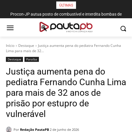
ÚLTIMAS
Procon-JP autua posto de combustível e interdita bombas de
gasolina no bairro da Torre
Início
Destaque
Justiça aumenta pena do pediatra Fernando Cunha
Lima para mais de 32...
Destaque
Paraí­ba
Justiça aumenta pena do
pediatra Fernando Cunha Lima
para mais de 32 anos de
prisão por estupro de
vulnerável
Por
Redação PautaPB
2 de junho de 2026