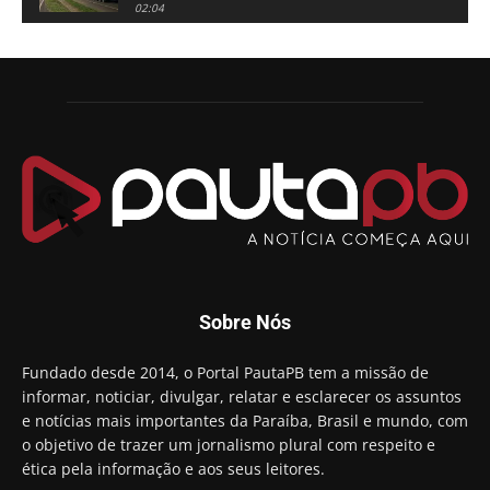
02:04
Adriano Galdino lança oficialmente sua pré-
candidatura a governador da Paraíba
01:54
Chapa dos sonhos: Cícero agradece a Galdino,
mas defende unidade no grupo do governador
00:53
Arthur Lira parabeniza Karla Pimentel por sua
reeleição em Conde
00:23
Aguinaldo Ribeiro destaca apoio do PP a Hugo
Motta presidir a Câmara Federal
01:21
Candidato a prefeito, Alexandre Coco Seco é
Sobre Nós
preso e faz vídeo na cadeia
01:58
Hugo Motta retira projeto que permitia bancos
Fundado desde 2014, o Portal PautaPB tem a missão de
"confiscar" dinheiro de clientes
informar, noticiar, divulgar, relatar e esclarecer os assuntos
01:49
e notícias mais importantes da Paraíba, Brasil e mundo, com
Descaso da gestão Panta deixa crianças e
o objetivo de trazer um jornalismo plural com respeito e
professoras 'ilhadas' em creche
ética pela informação e aos seus leitores.
00:16