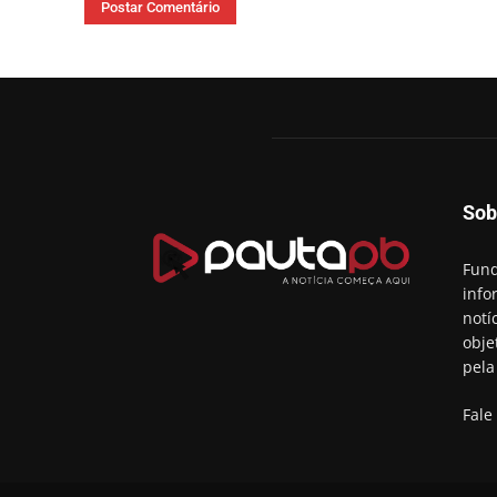
Sob
Fund
info
notí
obje
pela
Fale