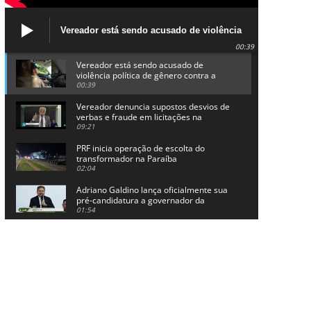
Vereador está sendo acusado de violência
política de gênero contra a prefeita Lucinha
00:39
da Saúde
Vereador está sendo acusado de
violência política de gênero contra a
prefeita Lucinha da Saúde
00:39
Vereador denuncia supostos desvios de
verbas e fraude em licitações na
Prefeitura de Alhandra
09:21
PRF inicia operação de escolta do
transformador na Paraíba
02:04
Adriano Galdino lança oficialmente sua
pré-candidatura a governador da
Paraíba
01:54
Chapa dos sonhos: Cícero agradece a
Galdino, mas defende unidade no
grupo do governador
00:53
Arthur Lira parabeniza Karla Pimentel
por sua reeleição em Conde
00:23