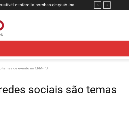
ível e interdita bombas de gasolina
 definem finalistas da etapa João
são temas de evento no CRM-PB
redes sociais são temas