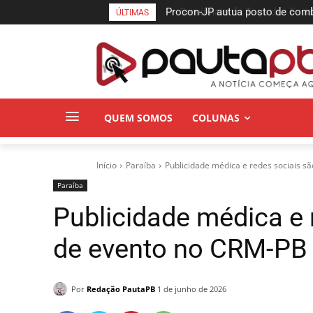
Procon-JP autua posto de combust
Semifinais da Taça das Favelas
ÚLTIMAS
no bairro da Torre
Pessoa neste sábado
QUEM SOMOS
COLUNAS
Início
Paraí­ba
Publicidade médica e redes sociais 
Paraí­ba
Publicidade médica e 
de evento no CRM-PB
Por
Redação PautaPB
1 de junho de 2026