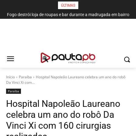
ÚLTIMAS
Fogo destrói loja de roupas e bar durante a madrugada em bairro
Botafogo-PB perde para o Santa Cruz e está fora da Copa do
de João Pessoa
Nordeste
Início
Paraí­ba
Hospital Napoleão Laureano celebra um ano do robô
Da Vinci Xi com...
Paraí­ba
Hospital Napoleão Laureano
celebra um ano do robô Da
Vinci Xi com 160 cirurgias