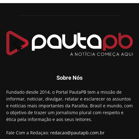
candidatura a governador da Paraíba
01:54
Chapa dos sonhos: Cícero agradece a Galdino,
mas defende unidade no grupo do governador
00:53
Arthur Lira parabeniza Karla Pimentel por sua
reeleição em Conde
00:23
Aguinaldo Ribeiro destaca apoio do PP a Hugo
Motta presidir a Câmara Federal
01:21
Candidato a prefeito, Alexandre Coco Seco é
Sobre Nós
preso e faz vídeo na cadeia
01:58
Hugo Motta retira projeto que permitia bancos
Fundado desde 2014, o Portal PautaPB tem a missão de
"confiscar" dinheiro de clientes
informar, noticiar, divulgar, relatar e esclarecer os assuntos
01:49
e notícias mais importantes da Paraíba, Brasil e mundo, com
Descaso da gestão Panta deixa crianças e
o objetivo de trazer um jornalismo plural com respeito e
professoras 'ilhadas' em creche
ética pela informação e aos seus leitores.
00:16
Fale Com a Redaçao:
redacao@pautapb.com.br