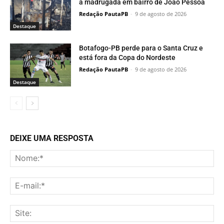
a madrugada em bairro de João Pessoa
Redação PautaPB
-
9 de agosto de 2026
Destaque
Botafogo-PB perde para o Santa Cruz e
está fora da Copa do Nordeste
Redação PautaPB
-
9 de agosto de 2026
Destaque
DEIXE UMA RESPOSTA
No
E-
mai
Sit