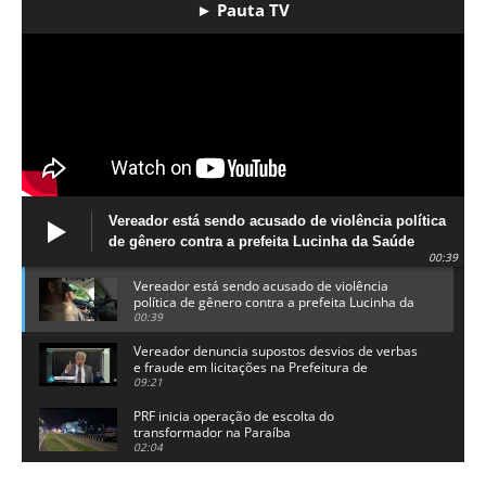
► Pauta TV
Vereador está sendo acusado de violência política
de gênero contra a prefeita Lucinha da Saúde
00:39
Vereador está sendo acusado de violência
política de gênero contra a prefeita Lucinha da
Saúde
00:39
Vereador denuncia supostos desvios de verbas
e fraude em licitações na Prefeitura de
Alhandra
09:21
PRF inicia operação de escolta do
transformador na Paraíba
02:04
Adriano Galdino lança oficialmente sua pré-