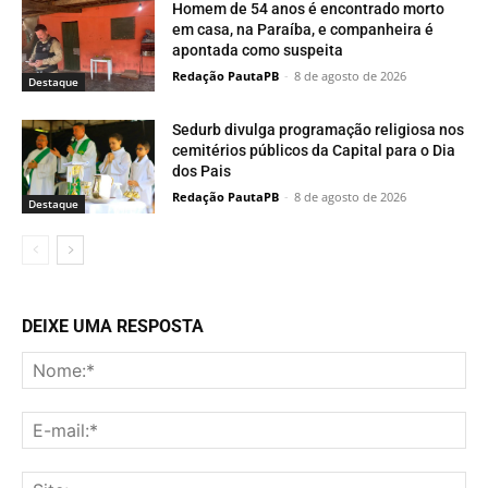
Homem de 54 anos é encontrado morto
em casa, na Paraíba, e companheira é
apontada como suspeita
Redação PautaPB
-
8 de agosto de 2026
Destaque
Sedurb divulga programação religiosa nos
cemitérios públicos da Capital para o Dia
dos Pais
Redação PautaPB
-
8 de agosto de 2026
Destaque
DEIXE UMA RESPOSTA
No
E-
mai
Sit