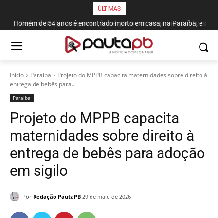
ÚLTIMAS
Homem de 54 anos é encontrado morto em casa, na Paraíba, e
Sedurb divulga programação religiosa nos cemitérios públicos da
companheira é apontada como suspeita
Capital para o Dia dos Pais
Início
Paraí­ba
Projeto do MPPB capacita maternidades sobre direito à
entrega de bebês para...
Paraí­ba
Projeto do MPPB capacita
maternidades sobre direito à
entrega de bebês para adoção
em sigilo
Por
Redação PautaPB
29 de maio de 2026