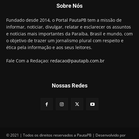
Candidato a prefeito, Alexandre Coco Seco é
Sobre Nós
preso e faz vídeo na cadeia
01:58
Hugo Motta retira projeto que permitia bancos
Fundado desde 2014, o Portal PautaPB tem a missão de
"confiscar" dinheiro de clientes
informar, noticiar, divulgar, relatar e esclarecer os assuntos
01:49
e notícias mais importantes da Paraíba, Brasil e mundo, com
Descaso da gestão Panta deixa crianças e
o objetivo de trazer um jornalismo plural com respeito e
professoras 'ilhadas' em creche
ética pela informação e aos seus leitores.
00:16
Fale Com a Redaçao:
redacao@pautapb.com.br
Nossas Redes
© 2021 | Todos os direitos reservados a PautaPB | Desenvolvido por