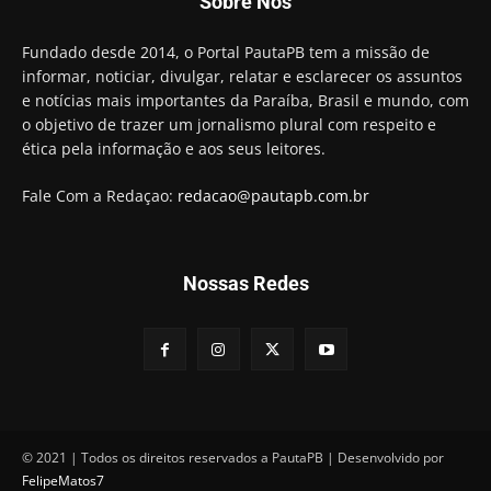
Sobre Nós
preso e faz vídeo na cadeia
01:58
Hugo Motta retira projeto que permitia bancos
Fundado desde 2014, o Portal PautaPB tem a missão de
"confiscar" dinheiro de clientes
informar, noticiar, divulgar, relatar e esclarecer os assuntos
01:49
e notícias mais importantes da Paraíba, Brasil e mundo, com
Descaso da gestão Panta deixa crianças e
o objetivo de trazer um jornalismo plural com respeito e
professoras 'ilhadas' em creche
ética pela informação e aos seus leitores.
00:16
Fale Com a Redaçao:
redacao@pautapb.com.br
Nossas Redes
© 2021 | Todos os direitos reservados a PautaPB | Desenvolvido por
FelipeMatos7