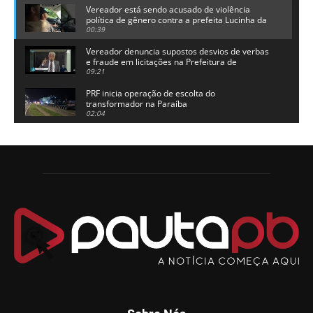
Vereador está sendo acusado de violência
política de gênero contra a prefeita Lucinha da
Saúde
00:39
Vereador denuncia supostos desvios de verbas
e fraude em licitações na Prefeitura de
Alhandra
09:21
PRF inicia operação de escolta do
transformador na Paraíba
02:04
Adriano Galdino lança oficialmente sua pré-
candidatura a governador da Paraíba
01:54
Chapa dos sonhos: Cícero agradece a Galdino,
mas defende unidade no grupo do governador
00:53
Arthur Lira parabeniza Karla Pimentel por sua
reeleição em Conde
00:23
Aguinaldo Ribeiro destaca apoio do PP a Hugo
Motta presidir a Câmara Federal
01:21
Candidato a prefeito, Alexandre Coco Seco é