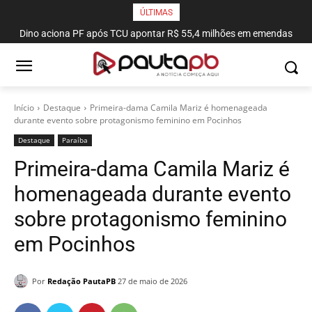
ÚLTIMAS
Dino aciona PF após TCU apontar R$ 55,4 milhões em emendas
suspeitas
Início
Destaque
Primeira-dama Camila Mariz é homenageada
durante evento sobre protagonismo feminino em Pocinhos
Destaque
Paraí­ba
Primeira-dama Camila Mariz é
homenageada durante evento
sobre protagonismo feminino
em Pocinhos
Por
Redação PautaPB
27 de maio de 2026