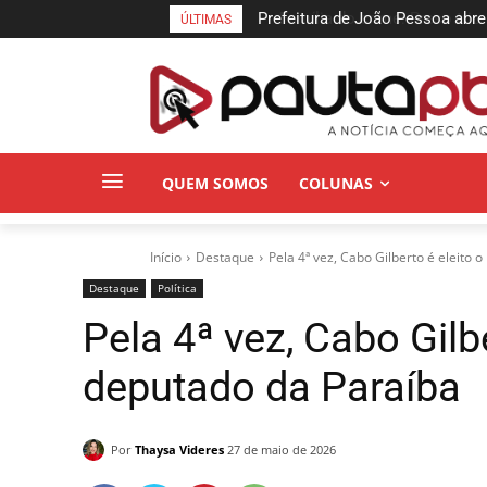
Família do crime: Preso trio su
ÚLTIMAS
na Paraíba
QUEM SOMOS
COLUNAS
Início
Destaque
Pela 4ª vez, Cabo Gilberto é eleito
Destaque
Política
Pela 4ª vez, Cabo Gilb
deputado da Paraíba
Por
Thaysa Videres
27 de maio de 2026