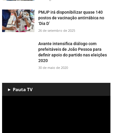
PMJP irá disponibilizar quase 140
postos de vacinação antirrábica no
‘Dia D’
26 de setembro de 2025
Avante intensifica diálogo com
prefeitáveis de João Pessoa para
definir apoio do partido nas eleições
2020
30 de maio de 2020
► Pauta TV