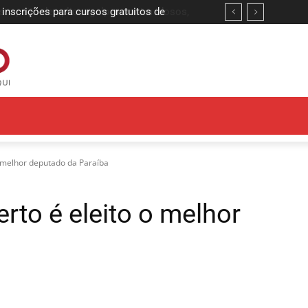
speito de aplicar golpes contra idosos,
 o melhor deputado da Paraíba
erto é eleito o melhor