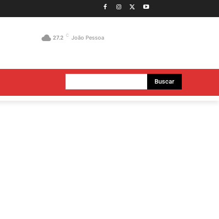
C
27.2
João Pessoa
Buscar