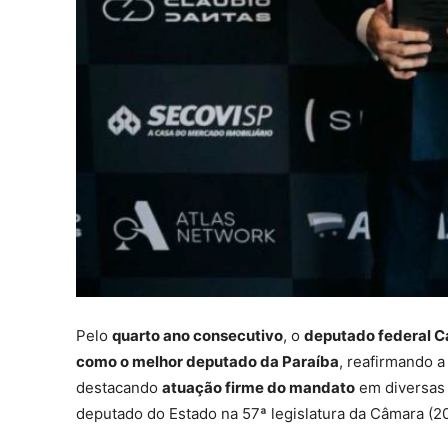
Pelo
quarto ano consecutivo
, o
deputado federal Cab
como o melhor deputado da Paraíba
, reafirmando 
destacando
atuação firme do mandato
em diversas 
deputado do Estado na 57ª legislatura da Câmara (