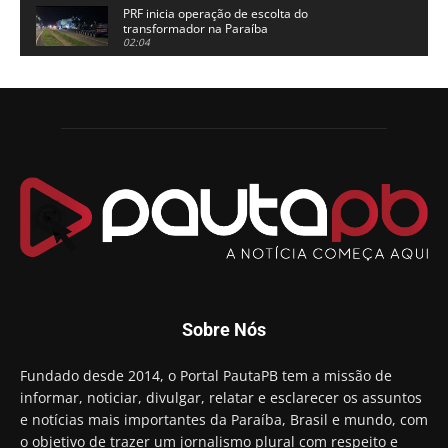
PRF inicia operação de escolta do
transformador na Paraíba
02:04
Adriano Galdino lança oficialmente sua pré-
candidatura a governador da Paraíba
01:54
Chapa dos sonhos: Cícero agradece a Galdino,
mas defende unidade no grupo do governador
00:53
Arthur Lira parabeniza Karla Pimentel por sua
reeleição em Conde
00:23
Aguinaldo Ribeiro destaca apoio do PP a Hugo
Motta presidir a Câmara Federal
01:21
Candidato a prefeito, Alexandre Coco Seco é
Sobre Nós
preso e faz vídeo na cadeia
01:58
Hugo Motta retira projeto que permitia bancos
Fundado desde 2014, o Portal PautaPB tem a missão de
"confiscar" dinheiro de clientes
informar, noticiar, divulgar, relatar e esclarecer os assuntos
01:49
e notícias mais importantes da Paraíba, Brasil e mundo, com
Descaso da gestão Panta deixa crianças e
o objetivo de trazer um jornalismo plural com respeito e