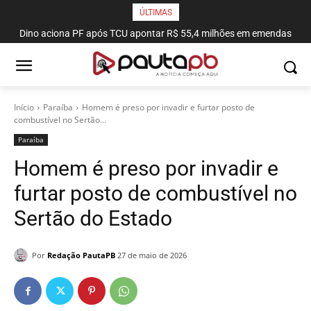
ÚLTIMAS
Dino aciona PF após TCU apontar R$ 55,4 milhões em emendas
suspeitas
Início
Paraí­ba
Homem é preso por invadir e furtar posto de
combustível no Sertão...
Paraí­ba
Homem é preso por invadir e
furtar posto de combustível no
Sertão do Estado
Por
Redação PautaPB
27 de maio de 2026