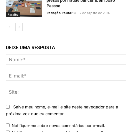
presos por fraude bancária, em João
Pessoa
Redação PautaPB
-
7 de agosto de 2026
Paraí­ba
DEIXE UMA RESPOSTA
No
E-
mai
Sit
Salve meu nome, e-mail e site neste navegador para a
próxima vez que eu comentar.
Notifique-me sobre novos comentários por e-mail.