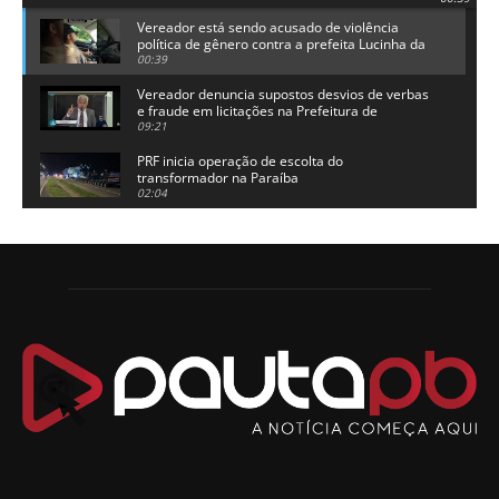
Vereador está sendo acusado de violência
política de gênero contra a prefeita Lucinha da
Saúde
00:39
Vereador denuncia supostos desvios de verbas
e fraude em licitações na Prefeitura de
Alhandra
09:21
PRF inicia operação de escolta do
transformador na Paraíba
02:04
Adriano Galdino lança oficialmente sua pré-
candidatura a governador da Paraíba
01:54
Chapa dos sonhos: Cícero agradece a Galdino,
mas defende unidade no grupo do governador
00:53
Arthur Lira parabeniza Karla Pimentel por sua
reeleição em Conde
00:23
Aguinaldo Ribeiro destaca apoio do PP a Hugo
Motta presidir a Câmara Federal
01:21
Candidato a prefeito, Alexandre Coco Seco é