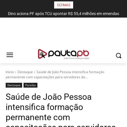
ÚLTIMAS
Dino aciona PF após TCU apontar R$ 55,4 milhões em emendas
suspeitas
Início
Destaque
Saúde de João Pessoa intensifica formação
permanente com capacitações para servidores da...
Destaque
Paraí­ba
Saúde de João Pessoa
intensifica formação
permanente com