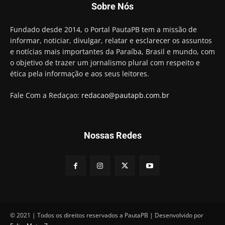
Sobre Nós
preso e faz vídeo na cadeia
01:58
Hugo Motta retira projeto que permitia bancos
Fundado desde 2014, o Portal PautaPB tem a missão de
"confiscar" dinheiro de clientes
informar, noticiar, divulgar, relatar e esclarecer os assuntos
01:49
e notícias mais importantes da Paraíba, Brasil e mundo, com
Descaso da gestão Panta deixa crianças e
o objetivo de trazer um jornalismo plural com respeito e
professoras 'ilhadas' em creche
ética pela informação e aos seus leitores.
00:16
Fale Com a Redaçao:
redacao@pautapb.com.br
Nossas Redes
© 2021 | Todos os direitos reservados a PautaPB | Desenvolvido por