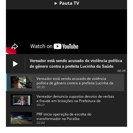
► Pauta TV
Vereador está sendo acusado de violência política
de gênero contra a prefeita Lucinha da Saúde
00:39
Vereador está sendo acusado de violência
política de gênero contra a prefeita Lucinha da
Saúde
00:39
Vereador denuncia supostos desvios de verbas
e fraude em licitações na Prefeitura de
Alhandra
09:21
PRF inicia operação de escolta do
transformador na Paraíba
02:04
Adriano Galdino lança oficialmente sua pré-