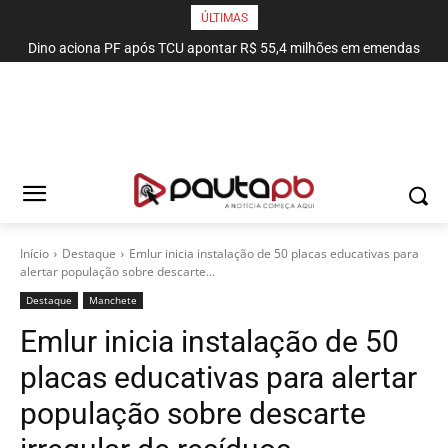
ÚLTIMAS
Dino aciona PF após TCU apontar R$ 55,4 milhões em emendas
MPPB obtém liminar para garantir adequação do sistema de
combate a incêndio do Espaço Cultural
suspeitas
Início
Destaque
Emlur inicia instalação de 50 placas educativas para
alertar população sobre descarte...
Destaque
Manchete
Emlur inicia instalação de 50
placas educativas para alertar
população sobre descarte