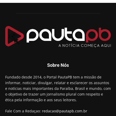
candidatura a governador da Paraíba
01:54
Chapa dos sonhos: Cícero agradece a Galdino,
mas defende unidade no grupo do governador
00:53
Arthur Lira parabeniza Karla Pimentel por sua
reeleição em Conde
00:23
Aguinaldo Ribeiro destaca apoio do PP a Hugo
Motta presidir a Câmara Federal
01:21
Candidato a prefeito, Alexandre Coco Seco é
Sobre Nós
preso e faz vídeo na cadeia
01:58
Hugo Motta retira projeto que permitia bancos
Fundado desde 2014, o Portal PautaPB tem a missão de
"confiscar" dinheiro de clientes
informar, noticiar, divulgar, relatar e esclarecer os assuntos
01:49
e notícias mais importantes da Paraíba, Brasil e mundo, com
Descaso da gestão Panta deixa crianças e
o objetivo de trazer um jornalismo plural com respeito e
professoras 'ilhadas' em creche
ética pela informação e aos seus leitores.
00:16
Fale Com a Redaçao:
redacao@pautapb.com.br