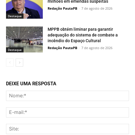
milhões em emendas suspeitas
Redação PautaPB
-
7 de agosto de 2026
Destaque
MPPB obtém liminar para garantir
adequação do sistema de combate a
incêndio do Espaço Cultural
Redação PautaPB
-
7 de agosto de 2026
Destaque
DEIXE UMA RESPOSTA
No
E-
mai
Sit