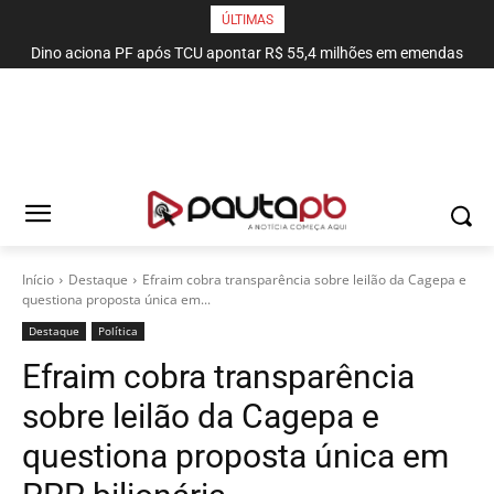
ÚLTIMAS
Dino aciona PF após TCU apontar R$ 55,4 milhões em emendas
suspeitas
Início
Destaque
Efraim cobra transparência sobre leilão da Cagepa e
questiona proposta única em...
Destaque
Política
Efraim cobra transparência
sobre leilão da Cagepa e
questiona proposta única em