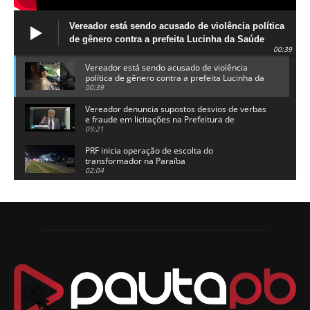
Vereador está sendo acusado de violência política
de gênero contra a prefeita Lucinha da Saúde
00:39
Vereador está sendo acusado de violência
política de gênero contra a prefeita Lucinha da
Saúde
00:39
Vereador denuncia supostos desvios de verbas
e fraude em licitações na Prefeitura de
Alhandra
09:21
PRF inicia operação de escolta do
transformador na Paraíba
02:04
Adriano Galdino lança oficialmente sua pré-
candidatura a governador da Paraíba
01:54
Chapa dos sonhos: Cícero agradece a Galdino,
mas defende unidade no grupo do governador
00:53
Arthur Lira parabeniza Karla Pimentel por sua
reeleição em Conde
00:23