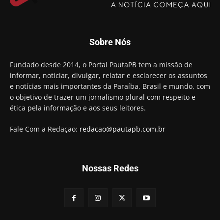
Aguinaldo Ribeiro destaca apoio do PP a Hugo
Motta presidir a Câmara Federal
01:21
Candidato a prefeito, Alexandre Coco Seco é
Sobre Nós
preso e faz vídeo na cadeia
01:58
Hugo Motta retira projeto que permitia bancos
Fundado desde 2014, o Portal PautaPB tem a missão de
"confiscar" dinheiro de clientes
informar, noticiar, divulgar, relatar e esclarecer os assuntos
01:49
e notícias mais importantes da Paraíba, Brasil e mundo, com
Descaso da gestão Panta deixa crianças e
o objetivo de trazer um jornalismo plural com respeito e
professoras 'ilhadas' em creche
ética pela informação e aos seus leitores.
00:16
Fale Com a Redaçao:
redacao@pautapb.com.br
Nossas Redes