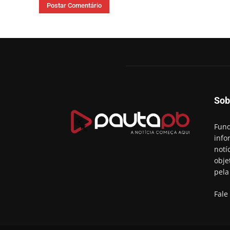
Sob
Fund
info
notí
obje
pela
Fale