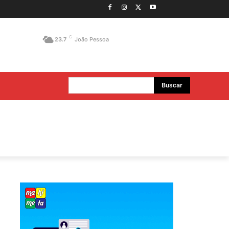
C
23.7
João Pessoa
Buscar