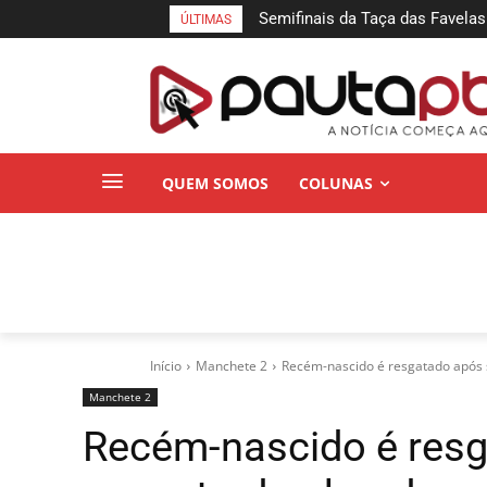
Semifinais da Taça das Favelas
ÚLTIMAS
Pessoa neste sábado
QUEM SOMOS
COLUNAS
Início
Manchete 2
Recém-nascido é resgatado após s
Manchete 2
Recém-nascido é resg