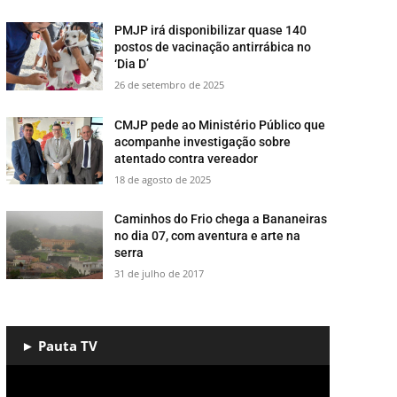
PMJP irá disponibilizar quase 140
postos de vacinação antirrábica no
‘Dia D’
26 de setembro de 2025
CMJP pede ao Ministério Público que
acompanhe investigação sobre
atentado contra vereador
18 de agosto de 2025
​Caminhos do Frio chega a Bananeiras
no dia 07, com aventura e arte na
serra
31 de julho de 2017
► Pauta TV