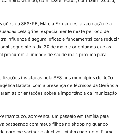
; Campina Grande, com 4.365; Patos, com 1.661; Sousa,
zações da SES-PB, Márcia Fernandes, a vacinação é a
ausadas pela gripe, especialmente neste período de
ntra Influenza é segura, eficaz e fundamental para reduzir
ional segue até o dia 30 de maio e orientamos que as
al procurem a unidade de saúde mais próxima para
ilizações instaladas pela SES nos municípios de João
angélica Batista, com a presença de técnicos da Gerência
çaram as orientações sobre a importância da imunização
 Pernambuco, aproveitou um passeio em família pela
stava passeando com meus filhos no shopping quando
de para me vacinar e atualizar minha caderneta. É uma