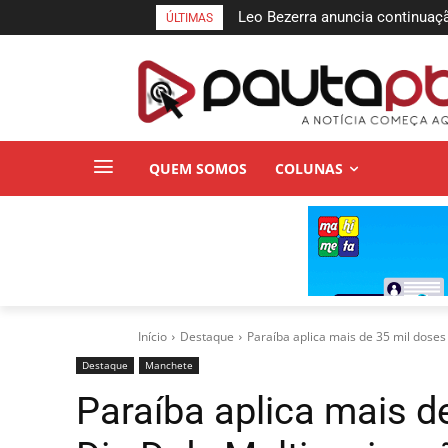
Leo Bezerra anuncia continuação 
União Brasil oficializa apoio 
ÚLTIMAS
de Lucena até domingo
Senado Federal
QUEM SOMOS
COLUNAS
Início
Destaque
Paraíba aplica mais de 35 mil doses
Destaque
Manchete
Paraíba aplica mais d