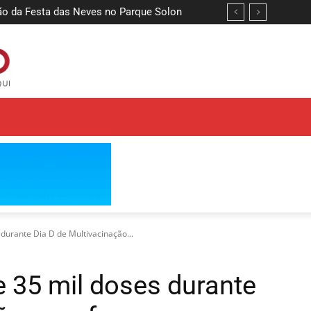
da Festa das Neves no Parque Solon
à pré-candidatura de João Azevêdo ao
 durante Dia D de Multivacinação...
e 35 mil doses durante