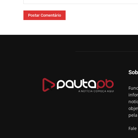
Comentário:
Sob
Fund
info
notí
obje
pela
Fale