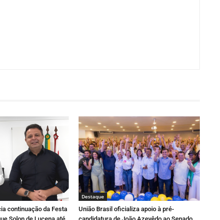
Destaque
ia continuação da Festa
União Brasil oficializa apoio à pré-
ue Solon de Lucena até
candidatura de João Azevêdo ao Senado