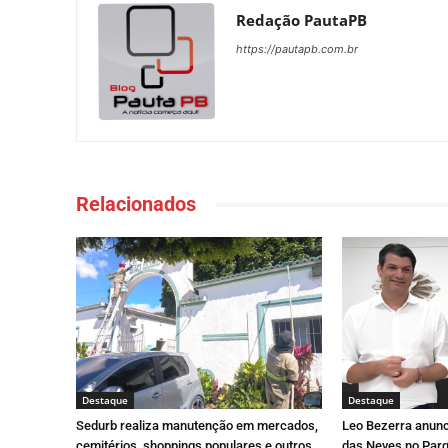
Redação PautaPB
https://pautapb.com.br
Relacionados
Destaque
Destaque
Sedurb realiza manutenção em mercados,
Leo Bezerra anunc
cemitérios, shoppings populares e outros
das Neves no Parq