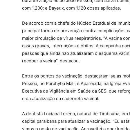
durante a ação estão João Pessoa, com 5.525 doses
com 1.200; e Bayeux, com 1.120 doses aplicadas.
De acordo com a chefe do Núcleo Estadual de Imuni
principal forma de prevenção contra complicações c
maior circulação de vírus respiratórios. “A vacina co
casos graves, internações e óbitos. A campanha nac
pessoas que ainda não atualizaram o esquema vacin
receber a vacina”, destacou.
Entre os pontos de vacinação, destacaram-se as mob
Pessoa, no Parahyba Mall; e Aparecida, na Igreja Ev
Executiva de Vigilância em Saúde da SES, que refor
e da atualização da caderneta vacinal.
A dentista Luciana Lorena, natural de Timbaúba, em
capital paraibana para atualizar a vacinação. “Eu e
vimos o posto de vacinação. Aproveitei a oportunida