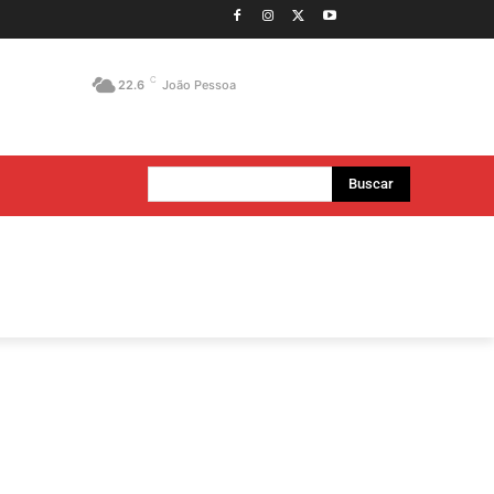
C
22.6
João Pessoa
Buscar