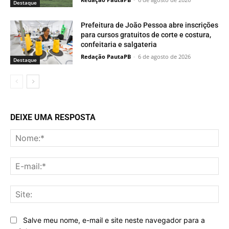
Destaque
Prefeitura de João Pessoa abre inscrições
para cursos gratuitos de corte e costura,
confeitaria e salgateria
Redação PautaPB
-
6 de agosto de 2026
Destaque
DEIXE UMA RESPOSTA
No
E-
mai
Sit
Salve meu nome, e-mail e site neste navegador para a