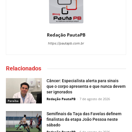
Redação PautaPB
https://pautapb.com.br
Relacionados
Câncer: Especialista alerta para sinais
que o corpo apresenta e que nunca devem
ser ignorados
Redação PautaPB
-
7 de agosto de 2026
Paraí­ba
Semifinais da Taça das Favelas definem
finalistas da etapa João Pessoa neste
sábado
Redação PautaPB
-
6 de agosto de 2026