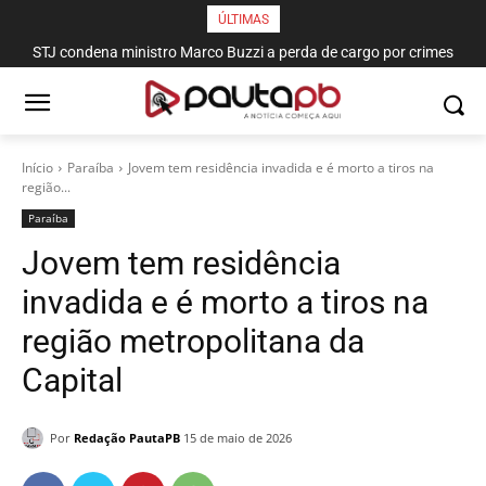
ÚLTIMAS
STJ condena ministro Marco Buzzi a perda de cargo por crimes
sexuais
Início
Paraí­ba
Jovem tem residência invadida e é morto a tiros na
região...
Paraí­ba
Jovem tem residência
invadida e é morto a tiros na
região metropolitana da
Capital
Por
Redação PautaPB
15 de maio de 2026