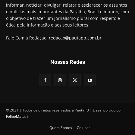
"confiscar" dinheiro de clientes
informar, noticiar, divulgar, relatar e esclarecer os assuntos
01:49
e notícias mais importantes da Paraíba, Brasil e mundo, com
Descaso da gestão Panta deixa crianças e
o objetivo de trazer um jornalismo plural com respeito e
professoras 'ilhadas' em creche
ética pela informação e aos seus leitores.
00:16
Fale Com a Redaçao:
redacao@pautapb.com.br
Nossas Redes
© 2021 | Todos os direitos reservados a PautaPB | Desenvolvido por
FelipeMatos7
Quem Somos
Colunas