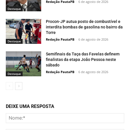
Redação PautaPB
-
6 de agosto de 2026
Destaque
Procon-JP autua posto de combustível e
interdita bombas de gasolina no bairro da
Torre
Redação PautaPB
-
6 de agosto de 2026
Destaque
Semifinais da Taça das Favelas definem
finalistas da etapa João Pessoa neste
sábado
Redação PautaPB
-
6 de agosto de 2026
Destaque
DEIXE UMA RESPOSTA
No