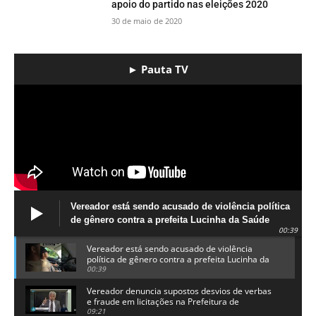
apoio do partido nas eleições 2020
30 de maio de 2020
► Pauta TV
Vereador está sendo acusado de violência política
de gênero contra a prefeita Lucinha da Saúde
00:39
Vereador está sendo acusado de violência
política de gênero contra a prefeita Lucinha da
Saúde
00:39
Vereador denuncia supostos desvios de verbas
e fraude em licitações na Prefeitura de
Alhandra
09:21