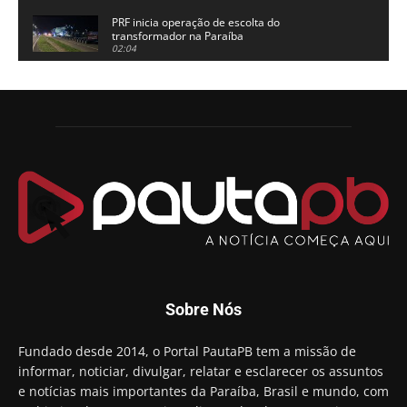
PRF inicia operação de escolta do
transformador na Paraíba
02:04
Adriano Galdino lança oficialmente sua pré-
candidatura a governador da Paraíba
01:54
Chapa dos sonhos: Cícero agradece a Galdino,
mas defende unidade no grupo do governador
00:53
Arthur Lira parabeniza Karla Pimentel por sua
reeleição em Conde
00:23
Aguinaldo Ribeiro destaca apoio do PP a Hugo
Motta presidir a Câmara Federal
01:21
Candidato a prefeito, Alexandre Coco Seco é
Sobre Nós
preso e faz vídeo na cadeia
01:58
Hugo Motta retira projeto que permitia bancos
Fundado desde 2014, o Portal PautaPB tem a missão de
"confiscar" dinheiro de clientes
informar, noticiar, divulgar, relatar e esclarecer os assuntos
01:49
e notícias mais importantes da Paraíba, Brasil e mundo, com
Descaso da gestão Panta deixa crianças e