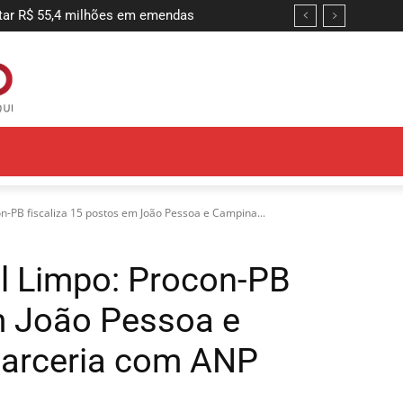
ntir adequação do sistema de combate
-PB fiscaliza 15 postos em João Pessoa e Campina...
l Limpo: Procon-PB
em João Pessoa e
arceria com ANP