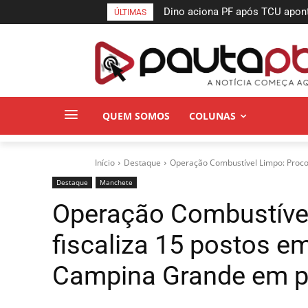
MPPB obtém liminar para gara
ÚLTIMAS
a incêndio do Espaço Cultural
QUEM SOMOS
COLUNAS
Início
Destaque
Operação Combustível Limpo: Procon
Destaque
Manchete
Operação Combustíve
fiscaliza 15 postos 
Campina Grande em p