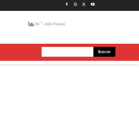
C
24
João Pessoa
Buscar