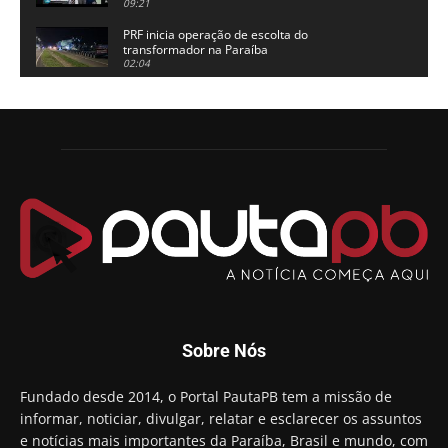
Alhandra
09:21
PRF inicia operação de escolta do
transformador na Paraíba
02:04
Adriano Galdino lança oficialmente sua pré-
candidatura a governador da Paraíba
01:54
Chapa dos sonhos: Cícero agradece a Galdino,
mas defende unidade no grupo do governador
00:53
Arthur Lira parabeniza Karla Pimentel por sua
reeleição em Conde
00:23
Aguinaldo Ribeiro destaca apoio do PP a Hugo
Motta presidir a Câmara Federal
01:21
Candidato a prefeito, Alexandre Coco Seco é
Sobre Nós
preso e faz vídeo na cadeia
01:58
Hugo Motta retira projeto que permitia bancos
Fundado desde 2014, o Portal PautaPB tem a missão de
"confiscar" dinheiro de clientes
informar, noticiar, divulgar, relatar e esclarecer os assuntos
01:49
e notícias mais importantes da Paraíba, Brasil e mundo, com