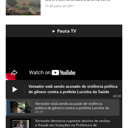
31 de julho de 2017
► Pauta TV
Vereador está sendo acusado de violência política
de gênero contra a prefeita Lucinha da Saúde
00:39
Vereador está sendo acusado de violência
política de gênero contra a prefeita Lucinha da
Saúde
00:39
Vereador denuncia supostos desvios de verbas
e fraude em licitações na Prefeitura de