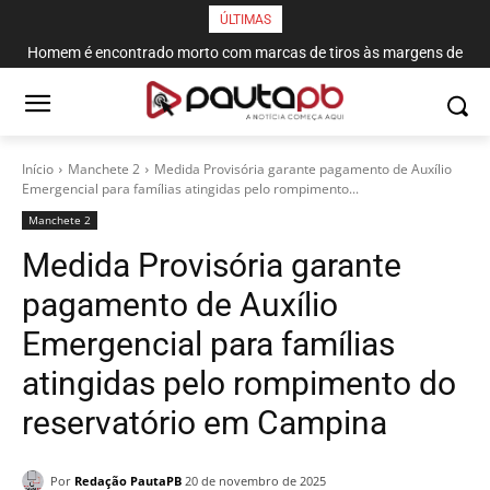
ÚLTIMAS
Homem é encontrado morto com marcas de tiros às margens de
rodovia em Campina Grande
Início
Manchete 2
Medida Provisória garante pagamento de Auxílio
Emergencial para famílias atingidas pelo rompimento...
Manchete 2
Medida Provisória garante
pagamento de Auxílio
Emergencial para famílias
atingidas pelo rompimento do
reservatório em Campina
Por
Redação PautaPB
20 de novembro de 2025