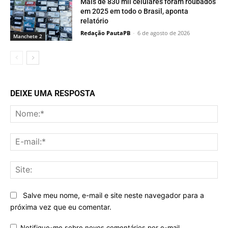
Mais de 830 mil celulares foram roubados
em 2025 em todo o Brasil, aponta
relatório
Redação PautaPB
-
6 de agosto de 2026
Manchete 2
DEIXE UMA RESPOSTA
No
E-
mai
Sit
Salve meu nome, e-mail e site neste navegador para a
próxima vez que eu comentar.
Notifique-me sobre novos comentários por e-mail.