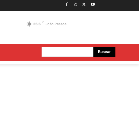
C
26.6
João Pessoa
Buscar