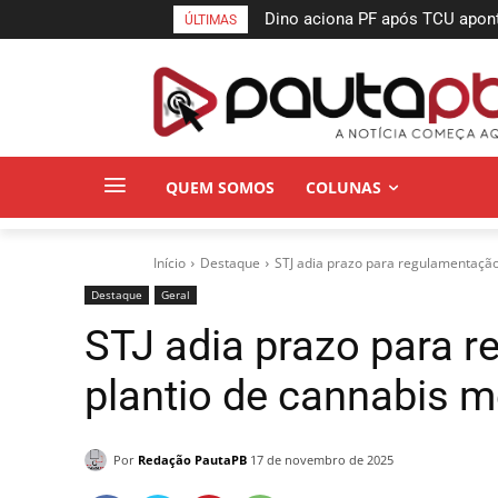
Dino aciona PF após TCU apontar
MPPB obtém liminar para gara
ÚLTIMAS
suspeitas
a incêndio do Espaço Cultural
QUEM SOMOS
COLUNAS
Início
Destaque
STJ adia prazo para regulamentação
Destaque
Geral
STJ adia prazo para 
plantio de cannabis m
Por
Redação PautaPB
17 de novembro de 2025