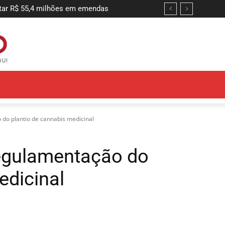
 R$ 55,4 milhões em emendas
ntir adequação do sistema de combate
 do plantio de cannabis medicinal
regulamentação do
edicinal