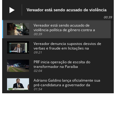
Vereador está sendo acusado de violência
política de gênero contra a prefeita Lucinha
00:39
da Saúde
Vereador está sendo acusado de
violência política de gênero contra a
prefeita Lucinha da Saúde
00:39
Vereador denuncia supostos desvios de
verbas e fraude em licitações na
Prefeitura de Alhandra
09:21
PRF inicia operação de escolta do
transformador na Paraíba
02:04
Adriano Galdino lança oficialmente sua
pré-candidatura a governador da
Paraíba
01:54
Chapa dos sonhos: Cícero agradece a
Galdino, mas defende unidade no
grupo do governador
00:53
Arthur Lira parabeniza Karla Pimentel
por sua reeleição em Conde
00:23
Aguinaldo Ribeiro destaca apoio do PP