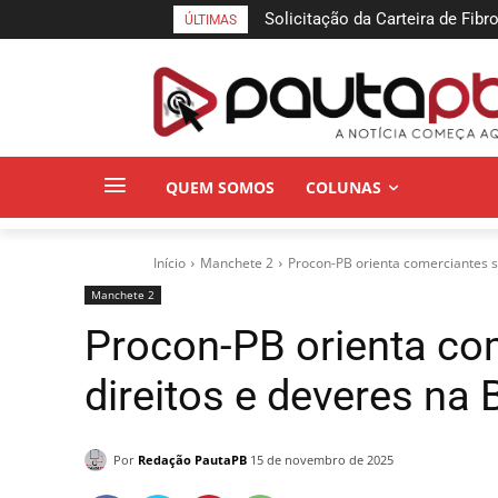
Solicitação da Carteira de Fibro
Homem é preso em flagrante
ÚLTIMAS
pelo aplicativo João Pessoa na
entorpecentes no Cariri Para
QUEM SOMOS
COLUNAS
Início
Manchete 2
Procon-PB orienta comerciantes so
Manchete 2
Procon-PB orienta co
direitos e deveres na 
Por
Redação PautaPB
15 de novembro de 2025