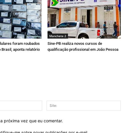
Manchete 2
elulares foram roubados
Sine-PB realiza novos cursos de
Brasil, aponta relatório
qualificação profissional em João Pessoa
E-
Site:
mail:*
 a próxima vez que eu comentar.
tifique-me sobre novas publicações por e-mail.