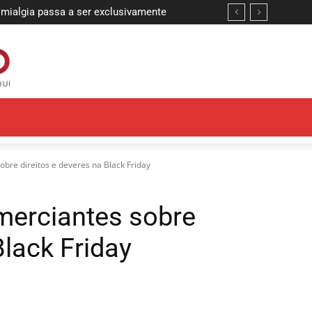
mialgia passa a ser exclusivamente
 com mais de 70 porções de
 Palma da Mão
ibano
bre direitos e deveres na Black Friday
merciantes sobre
Black Friday