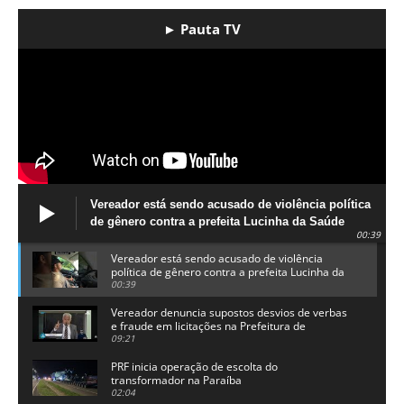
► Pauta TV
Vereador está sendo acusado de violência política
de gênero contra a prefeita Lucinha da Saúde
00:39
Vereador está sendo acusado de violência
política de gênero contra a prefeita Lucinha da
Saúde
00:39
Vereador denuncia supostos desvios de verbas
e fraude em licitações na Prefeitura de
Alhandra
09:21
PRF inicia operação de escolta do
transformador na Paraíba
02:04