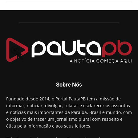
Adriano Galdino lança oficialmente sua pré-
candidatura a governador da Paraíba
01:54
Chapa dos sonhos: Cícero agradece a Galdino,
mas defende unidade no grupo do governador
00:53
Arthur Lira parabeniza Karla Pimentel por sua
reeleição em Conde
00:23
Aguinaldo Ribeiro destaca apoio do PP a Hugo
Motta presidir a Câmara Federal
01:21
Candidato a prefeito, Alexandre Coco Seco é
Sobre Nós
preso e faz vídeo na cadeia
01:58
Hugo Motta retira projeto que permitia bancos
Fundado desde 2014, o Portal PautaPB tem a missão de
"confiscar" dinheiro de clientes
informar, noticiar, divulgar, relatar e esclarecer os assuntos
01:49
e notícias mais importantes da Paraíba, Brasil e mundo, com
Descaso da gestão Panta deixa crianças e
o objetivo de trazer um jornalismo plural com respeito e
professoras 'ilhadas' em creche
ética pela informação e aos seus leitores.
00:16