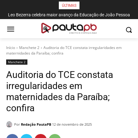
ÚLTIMAS
Leo Bezerra celebra maior avanço da Educação de João Pessoa
no Ideb entre capitais do Nordeste
Início
Manchete 2
Auditoria do TCE constata irregularidades em
maternidades da Paraíba; confira
Manchete 2
Auditoria do TCE constata
irregularidades em
maternidades da Paraíba;
confira
Por
Redação PautaPB
12 de novembro de 2025