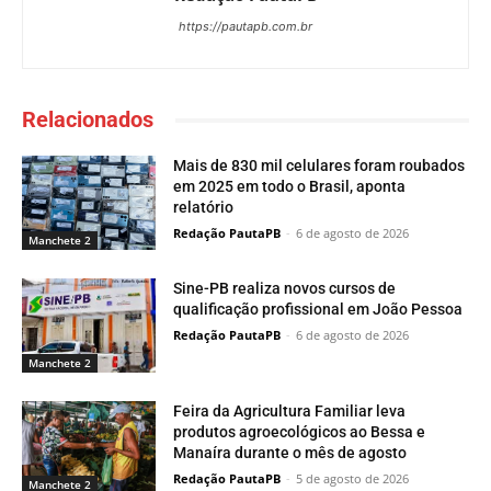
https://pautapb.com.br
Relacionados
Mais de 830 mil celulares foram roubados
em 2025 em todo o Brasil, aponta
relatório
Redação PautaPB
-
6 de agosto de 2026
Manchete 2
Sine-PB realiza novos cursos de
qualificação profissional em João Pessoa
Redação PautaPB
-
6 de agosto de 2026
Manchete 2
Feira da Agricultura Familiar leva
produtos agroecológicos ao Bessa e
Manaíra durante o mês de agosto
Redação PautaPB
-
5 de agosto de 2026
Manchete 2