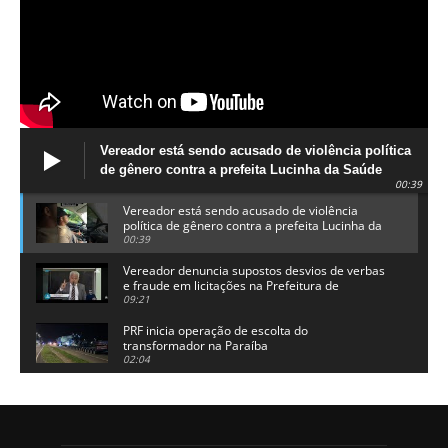
Vereador está sendo acusado de violência política
de gênero contra a prefeita Lucinha da Saúde
00:39
Vereador está sendo acusado de violência
política de gênero contra a prefeita Lucinha da
Saúde
00:39
Vereador denuncia supostos desvios de verbas
e fraude em licitações na Prefeitura de
Alhandra
09:21
PRF inicia operação de escolta do
transformador na Paraíba
02:04
Adriano Galdino lança oficialmente sua pré-
candidatura a governador da Paraíba
01:54