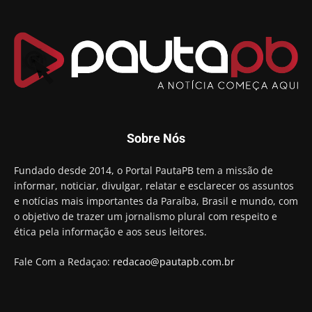
Chapa dos sonhos: Cícero agradece a Galdino,
mas defende unidade no grupo do governador
00:53
Arthur Lira parabeniza Karla Pimentel por sua
reeleição em Conde
00:23
Aguinaldo Ribeiro destaca apoio do PP a Hugo
Motta presidir a Câmara Federal
01:21
Candidato a prefeito, Alexandre Coco Seco é
Sobre Nós
preso e faz vídeo na cadeia
01:58
Hugo Motta retira projeto que permitia bancos
Fundado desde 2014, o Portal PautaPB tem a missão de
"confiscar" dinheiro de clientes
informar, noticiar, divulgar, relatar e esclarecer os assuntos
01:49
e notícias mais importantes da Paraíba, Brasil e mundo, com
Descaso da gestão Panta deixa crianças e
o objetivo de trazer um jornalismo plural com respeito e
professoras 'ilhadas' em creche
ética pela informação e aos seus leitores.
00:16
Fale Com a Redaçao:
redacao@pautapb.com.br