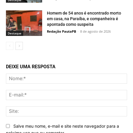
Destaque
Homem de 54 anos é encontrado morto
em casa, na Paraíba, e companheira é
apontada como suspeita
Redação PautaPB
-
8 de agosto de 2026
Destaque
DEIXE UMA RESPOSTA
No
E-
mai
Sit
Salve meu nome, e-mail e site neste navegador para a
próxima vez que eu comentar.