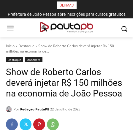
ÚLTIMAS
Prefeitura de João Pessoa abre inscrições para cursos gratuitos
de corte e costura, confeitaria e salgateria
Início
Destaque
Show de Roberto Carlos deverá injetar R$ 150
milhões na economia de...
Destaque
Manchete
Show de Roberto Carlos
deverá injetar R$ 150 milhões
na economia de João Pessoa
Por
Redação PautaPB
22 de julho de 2025