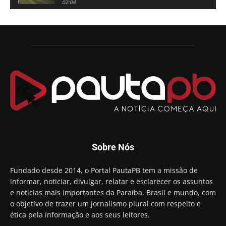
02:04
Adriano Galdino lança oficialmente sua pré-
candidatura a governador da Paraíba
01:54
Chapa dos sonhos: Cícero agradece a Galdino,
mas defende unidade no grupo do governador
00:53
Arthur Lira parabeniza Karla Pimentel por sua
reeleição em Conde
00:23
Aguinaldo Ribeiro destaca apoio do PP a Hugo
Motta presidir a Câmara Federal
01:21
Candidato a prefeito, Alexandre Coco Seco é
Sobre Nós
preso e faz vídeo na cadeia
01:58
Hugo Motta retira projeto que permitia bancos
Fundado desde 2014, o Portal PautaPB tem a missão de
"confiscar" dinheiro de clientes
informar, noticiar, divulgar, relatar e esclarecer os assuntos
01:49
e notícias mais importantes da Paraíba, Brasil e mundo, com
Descaso da gestão Panta deixa crianças e
o objetivo de trazer um jornalismo plural com respeito e
professoras 'ilhadas' em creche
ética pela informação e aos seus leitores.
00:16