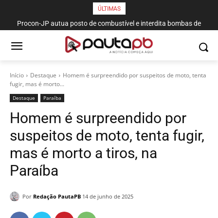
ÚLTIMAS
Procon-JP autua posto de combustível e interdita bombas de
gasolina no bairro da Torre
Início
Destaque
Homem é surpreendido por suspeitos de moto, tenta
fugir, mas é morto...
Destaque
Paraí­ba
Homem é surpreendido por
suspeitos de moto, tenta fugir,
mas é morto a tiros, na
Paraíba
Por
Redação PautaPB
14 de junho de 2025