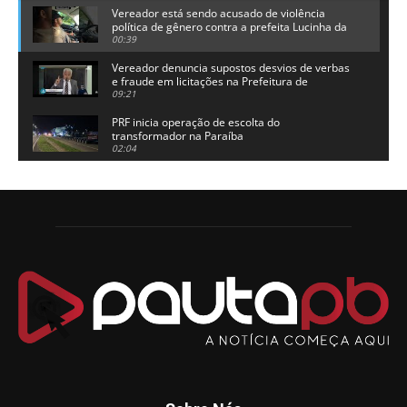
Vereador está sendo acusado de violência
política de gênero contra a prefeita Lucinha da
Saúde
00:39
Vereador denuncia supostos desvios de verbas
e fraude em licitações na Prefeitura de
Alhandra
09:21
PRF inicia operação de escolta do
transformador na Paraíba
02:04
Adriano Galdino lança oficialmente sua pré-
candidatura a governador da Paraíba
01:54
Chapa dos sonhos: Cícero agradece a Galdino,
mas defende unidade no grupo do governador
00:53
Arthur Lira parabeniza Karla Pimentel por sua
reeleição em Conde
00:23
Aguinaldo Ribeiro destaca apoio do PP a Hugo
Motta presidir a Câmara Federal
01:21
Candidato a prefeito, Alexandre Coco Seco é