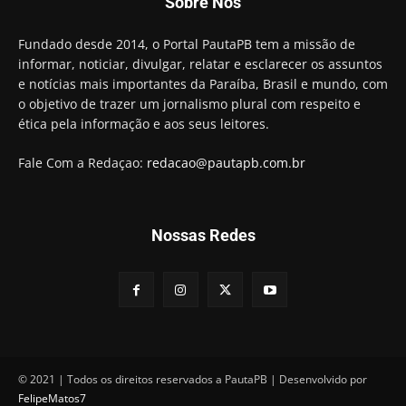
Sobre Nós
preso e faz vídeo na cadeia
01:58
Hugo Motta retira projeto que permitia bancos
Fundado desde 2014, o Portal PautaPB tem a missão de
"confiscar" dinheiro de clientes
informar, noticiar, divulgar, relatar e esclarecer os assuntos
01:49
e notícias mais importantes da Paraíba, Brasil e mundo, com
Descaso da gestão Panta deixa crianças e
o objetivo de trazer um jornalismo plural com respeito e
professoras 'ilhadas' em creche
ética pela informação e aos seus leitores.
00:16
Fale Com a Redaçao:
redacao@pautapb.com.br
Nossas Redes
© 2021 | Todos os direitos reservados a PautaPB | Desenvolvido por
FelipeMatos7