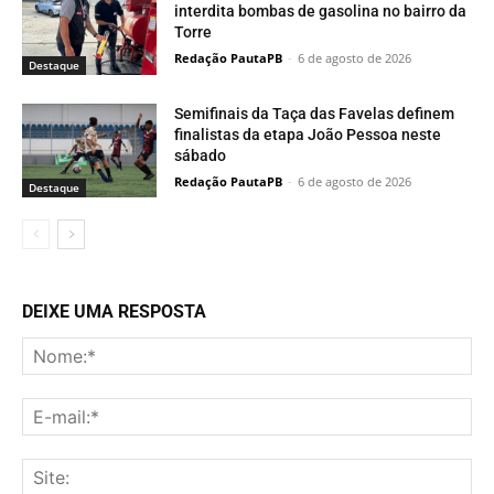
interdita bombas de gasolina no bairro da
Torre
Redação PautaPB
-
6 de agosto de 2026
Destaque
Semifinais da Taça das Favelas definem
finalistas da etapa João Pessoa neste
sábado
Redação PautaPB
-
6 de agosto de 2026
Destaque
DEIXE UMA RESPOSTA
No
E-
mai
Sit