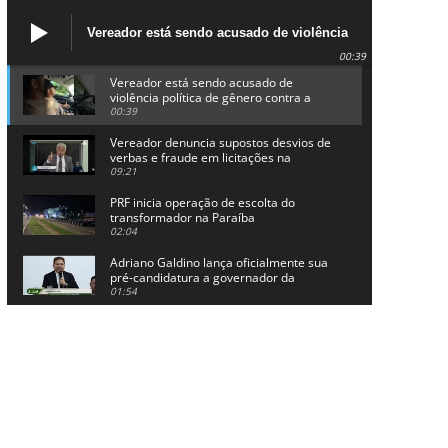
Vereador está sendo acusado de violência
política de gênero contra a prefeita Lucinha
00:39
da Saúde
Vereador está sendo acusado de
violência política de gênero contra a
prefeita Lucinha da Saúde
00:39
Vereador denuncia supostos desvios de
verbas e fraude em licitações na
Prefeitura de Alhandra
09:21
PRF inicia operação de escolta do
transformador na Paraíba
02:04
Adriano Galdino lança oficialmente sua
pré-candidatura a governador da
Paraíba
01:54
Chapa dos sonhos: Cícero agradece a
Galdino, mas defende unidade no
grupo do governador
00:53
Arthur Lira parabeniza Karla Pimentel
por sua reeleição em Conde
00:23
Aguinaldo Ribeiro destaca apoio do PP