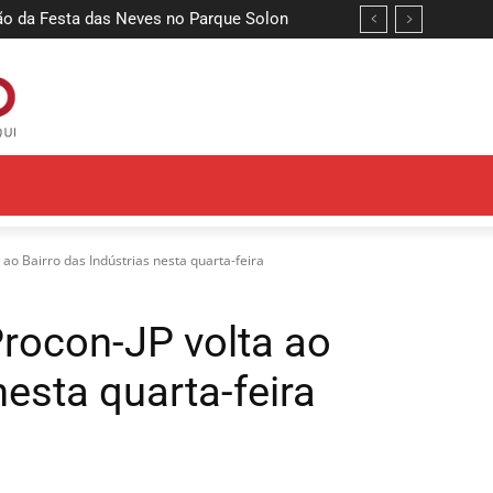
da Festa das Neves no Parque Solon
 pré-candidatura de João Azevêdo ao
a ao Bairro das Indústrias nesta quarta-feira
Procon-JP volta ao
nesta quarta-feira