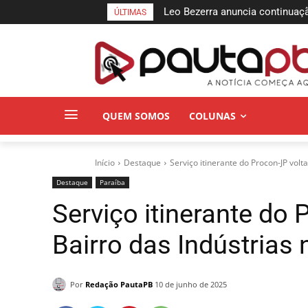
Leo Bezerra anuncia continuação 
União Brasil oficializa apoio à
ÚLTIMAS
de Lucena até domingo
Senado Federal
QUEM SOMOS
COLUNAS
Início
Destaque
Serviço itinerante do Procon-JP volt
Destaque
Paraí­ba
Serviço itinerante do 
Bairro das Indústrias 
Por
Redação PautaPB
10 de junho de 2025