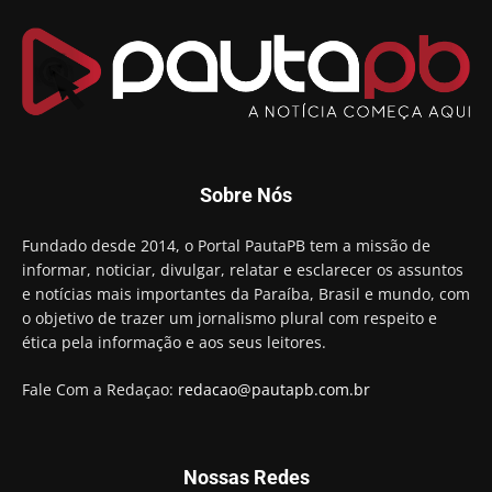
00:53
Arthur Lira parabeniza Karla Pimentel por sua
reeleição em Conde
00:23
Aguinaldo Ribeiro destaca apoio do PP a Hugo
Motta presidir a Câmara Federal
01:21
Candidato a prefeito, Alexandre Coco Seco é
Sobre Nós
preso e faz vídeo na cadeia
01:58
Hugo Motta retira projeto que permitia bancos
Fundado desde 2014, o Portal PautaPB tem a missão de
"confiscar" dinheiro de clientes
informar, noticiar, divulgar, relatar e esclarecer os assuntos
01:49
e notícias mais importantes da Paraíba, Brasil e mundo, com
Descaso da gestão Panta deixa crianças e
o objetivo de trazer um jornalismo plural com respeito e
professoras 'ilhadas' em creche
ética pela informação e aos seus leitores.
00:16
Fale Com a Redaçao:
redacao@pautapb.com.br
Nossas Redes