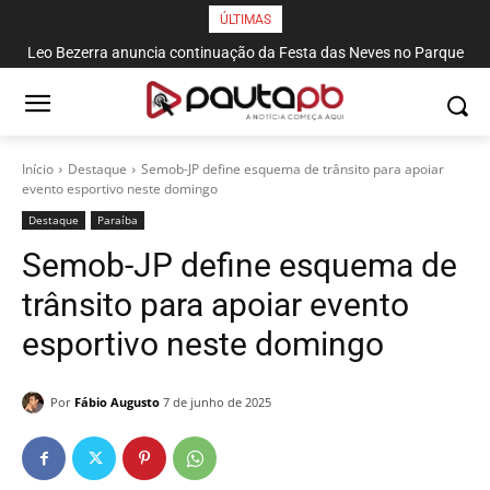
ÚLTIMAS
Leo Bezerra anuncia continuação da Festa das Neves no Parque
Solon de Lucena até domingo
Início
Destaque
Semob-JP define esquema de trânsito para apoiar
evento esportivo neste domingo
Destaque
Paraí­ba
Semob-JP define esquema de
trânsito para apoiar evento
esportivo neste domingo
Por
Fábio Augusto
7 de junho de 2025