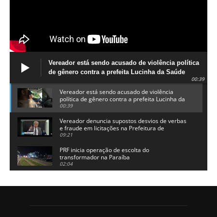
Vereador está sendo acusado de violência política
de gênero contra a prefeita Lucinha da Saúde
00:39
Vereador está sendo acusado de violência
política de gênero contra a prefeita Lucinha da
Saúde
00:39
Vereador denuncia supostos desvios de verbas
e fraude em licitações na Prefeitura de
Alhandra
09:21
PRF inicia operação de escolta do
transformador na Paraíba
02:04
Adriano Galdino lança oficialmente sua pré-
candidatura a governador da Paraíba
01:54
Chapa dos sonhos: Cícero agradece a Galdino,
mas defende unidade no grupo do governador