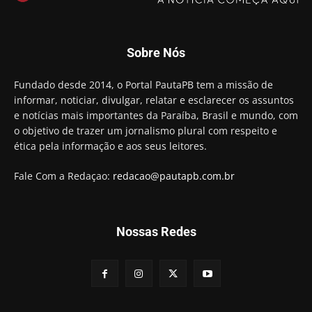
Motta presidir a Câmara Federal
01:21
Candidato a prefeito, Alexandre Coco Seco é
Sobre Nós
preso e faz vídeo na cadeia
01:58
Hugo Motta retira projeto que permitia bancos
Fundado desde 2014, o Portal PautaPB tem a missão de
"confiscar" dinheiro de clientes
informar, noticiar, divulgar, relatar e esclarecer os assuntos
01:49
e notícias mais importantes da Paraíba, Brasil e mundo, com
Descaso da gestão Panta deixa crianças e
o objetivo de trazer um jornalismo plural com respeito e
professoras 'ilhadas' em creche
ética pela informação e aos seus leitores.
00:16
Fale Com a Redaçao:
redacao@pautapb.com.br
Nossas Redes