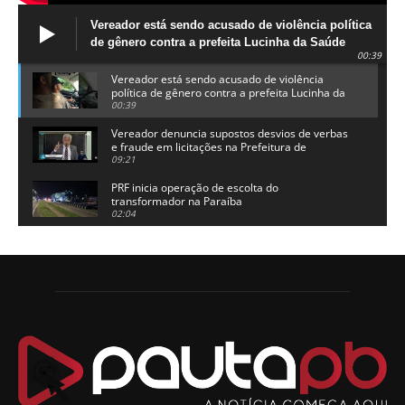
Vereador está sendo acusado de violência política
de gênero contra a prefeita Lucinha da Saúde
00:39
Vereador está sendo acusado de violência
política de gênero contra a prefeita Lucinha da
Saúde
00:39
Vereador denuncia supostos desvios de verbas
e fraude em licitações na Prefeitura de
Alhandra
09:21
PRF inicia operação de escolta do
transformador na Paraíba
02:04
Adriano Galdino lança oficialmente sua pré-
candidatura a governador da Paraíba
01:54
Chapa dos sonhos: Cícero agradece a Galdino,
mas defende unidade no grupo do governador
00:53
Arthur Lira parabeniza Karla Pimentel por sua
reeleição em Conde
00:23
Aguinaldo Ribeiro destaca apoio do PP a Hugo