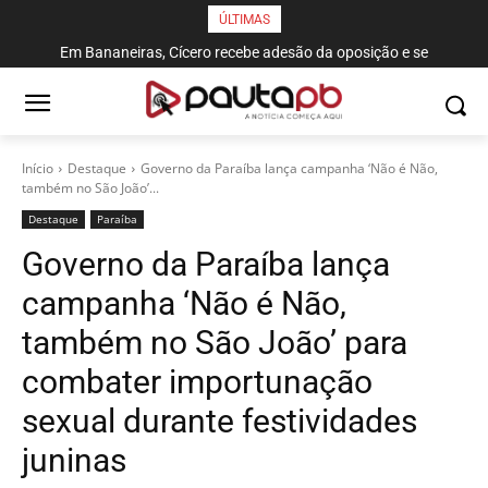
ÚLTIMAS
Em Bananeiras, Cícero recebe adesão da oposição e se
compromete com esgotamento sanitário
Início
Destaque
Governo da Paraíba lança campanha ‘Não é Não,
também no São João’...
Destaque
Paraí­ba
Governo da Paraíba lança
campanha ‘Não é Não,
também no São João’ para
combater importunação
sexual durante festividades
juninas