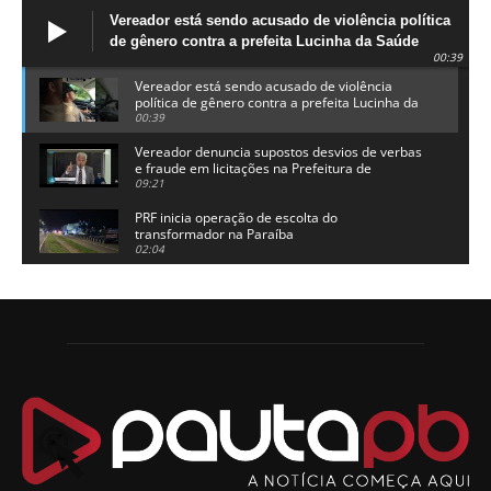
Vereador está sendo acusado de violência política
de gênero contra a prefeita Lucinha da Saúde
00:39
Vereador está sendo acusado de violência
política de gênero contra a prefeita Lucinha da
Saúde
00:39
Vereador denuncia supostos desvios de verbas
e fraude em licitações na Prefeitura de
Alhandra
09:21
PRF inicia operação de escolta do
transformador na Paraíba
02:04
Adriano Galdino lança oficialmente sua pré-
candidatura a governador da Paraíba
01:54
Chapa dos sonhos: Cícero agradece a Galdino,
mas defende unidade no grupo do governador
00:53
Arthur Lira parabeniza Karla Pimentel por sua
reeleição em Conde
00:23
Aguinaldo Ribeiro destaca apoio do PP a Hugo