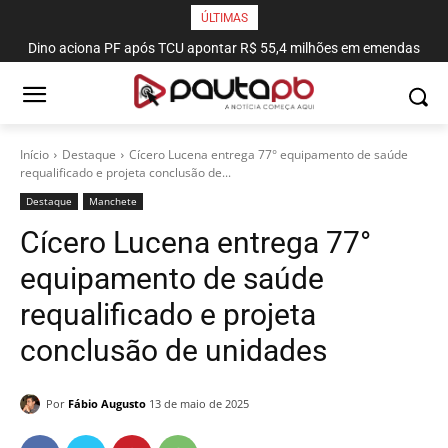
ÚLTIMAS
Dino aciona PF após TCU apontar R$ 55,4 milhões em emendas
suspeitas
Início
Destaque
Cícero Lucena entrega 77° equipamento de saúde
requalificado e projeta conclusão de...
Destaque
Manchete
Cícero Lucena entrega 77°
equipamento de saúde
requalificado e projeta
conclusão de unidades
Por
Fábio Augusto
13 de maio de 2025