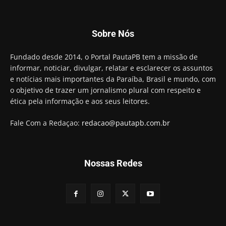
Motta presidir a Câmara Federal
01:21
Candidato a prefeito, Alexandre Coco Seco é
Sobre Nós
preso e faz vídeo na cadeia
01:58
Hugo Motta retira projeto que permitia bancos
Fundado desde 2014, o Portal PautaPB tem a missão de
"confiscar" dinheiro de clientes
informar, noticiar, divulgar, relatar e esclarecer os assuntos
01:49
e notícias mais importantes da Paraíba, Brasil e mundo, com
Descaso da gestão Panta deixa crianças e
o objetivo de trazer um jornalismo plural com respeito e
professoras 'ilhadas' em creche
ética pela informação e aos seus leitores.
00:16
Fale Com a Redaçao:
redacao@pautapb.com.br
Nossas Redes