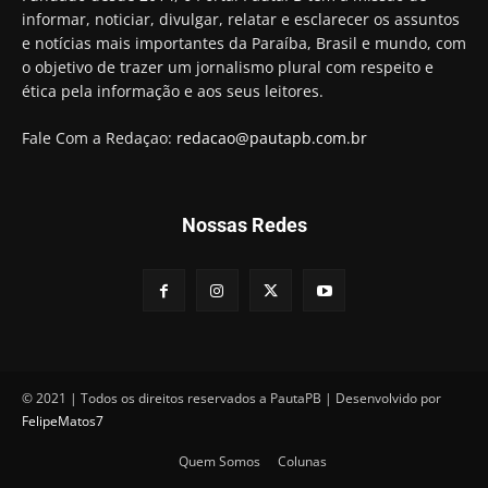
"confiscar" dinheiro de clientes
informar, noticiar, divulgar, relatar e esclarecer os assuntos
01:49
e notícias mais importantes da Paraíba, Brasil e mundo, com
Descaso da gestão Panta deixa crianças e
o objetivo de trazer um jornalismo plural com respeito e
professoras 'ilhadas' em creche
ética pela informação e aos seus leitores.
00:16
Fale Com a Redaçao:
redacao@pautapb.com.br
Nossas Redes
© 2021 | Todos os direitos reservados a PautaPB | Desenvolvido por
FelipeMatos7
Quem Somos
Colunas