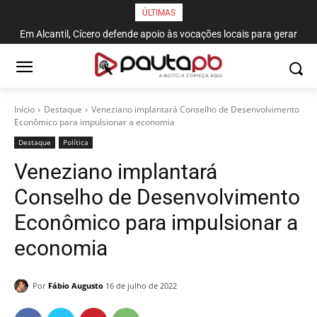
ÚLTIMAS
Em Alcantil, Cícero defende apoio às vocações locais para gerar
emprego e renda
Início
Destaque
Veneziano implantará Conselho de Desenvolvimento
Econômico para impulsionar a economia
Destaque
Política
Veneziano implantará
Conselho de Desenvolvimento
Econômico para impulsionar a
economia
Por
Fábio Augusto
16 de julho de 2022