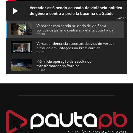
Vereador está sendo acusado de violência política
de gênero contra a prefeita Lucinha da Saúde
00:39
Vereador está sendo acusado de violência
política de gênero contra a prefeita Lucinha da
Saúde
00:39
Vereador denuncia supostos desvios de verbas
e fraude em licitações na Prefeitura de
Alhandra
09:21
PRF inicia operação de escolta do
transformador na Paraíba
02:04
Adriano Galdino lança oficialmente sua pré-
candidatura a governador da Paraíba
01:54
Chapa dos sonhos: Cícero agradece a Galdino,
mas defende unidade no grupo do governador
00:53
Arthur Lira parabeniza Karla Pimentel por sua
reeleição em Conde
00:23
Aguinaldo Ribeiro destaca apoio do PP a Hugo