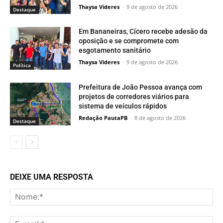
Thaysa Videres
-
9 de agosto de 2026
Destaque
Em Bananeiras, Cícero recebe adesão da
oposição e se compromete com
esgotamento sanitário
Thaysa Videres
-
9 de agosto de 2026
Política
Prefeitura de João Pessoa avança com
projetos de corredores viários para
sistema de veículos rápidos
Redação PautaPB
-
8 de agosto de 2026
Destaque
DEIXE UMA RESPOSTA
No
E-