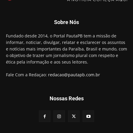
Motta presidir a Câmara Federal
01:21
Candidato a prefeito, Alexandre Coco Seco é
Sobre Nós
preso e faz vídeo na cadeia
01:58
Hugo Motta retira projeto que permitia bancos
Fundado desde 2014, o Portal PautaPB tem a missão de
"confiscar" dinheiro de clientes
informar, noticiar, divulgar, relatar e esclarecer os assuntos
01:49
e notícias mais importantes da Paraíba, Brasil e mundo, com
Descaso da gestão Panta deixa crianças e
o objetivo de trazer um jornalismo plural com respeito e
professoras 'ilhadas' em creche
ética pela informação e aos seus leitores.
00:16
Fale Com a Redaçao:
redacao@pautapb.com.br
Nossas Redes