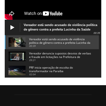
Vereador está sendo acusado de violência política
de gênero contra a prefeita Lucinha da Saúde
00:39
Vereador está sendo acusado de violência
política de gênero contra a prefeita Lucinha da
Saúde
00:39
Vereador denuncia supostos desvios de verbas
e fraude em licitações na Prefeitura de
Alhandra
09:21
PRF inicia operação de escolta do
transformador na Paraíba
02:04
Adriano Galdino lança oficialmente sua pré-
candidatura a governador da Paraíba
01:54
Chapa dos sonhos: Cícero agradece a Galdino,
mas defende unidade no grupo do governador
00:53