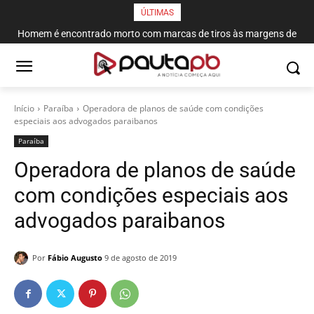
ÚLTIMAS
Homem é encontrado morto com marcas de tiros às margens de
rodovia em Campina Grande
Início
Paraí­ba
Operadora de planos de saúde com condições
especiais aos advogados paraibanos
Paraí­ba
Operadora de planos de saúde
com condições especiais aos
advogados paraibanos
Por
Fábio Augusto
9 de agosto de 2019