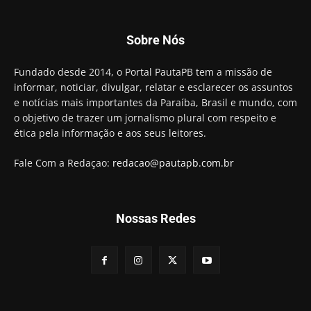
01:21
Candidato a prefeito, Alexandre Coco Seco é
Sobre Nós
preso e faz vídeo na cadeia
01:58
Hugo Motta retira projeto que permitia bancos
Fundado desde 2014, o Portal PautaPB tem a missão de
"confiscar" dinheiro de clientes
informar, noticiar, divulgar, relatar e esclarecer os assuntos
01:49
e notícias mais importantes da Paraíba, Brasil e mundo, com
Descaso da gestão Panta deixa crianças e
o objetivo de trazer um jornalismo plural com respeito e
professoras 'ilhadas' em creche
ética pela informação e aos seus leitores.
00:16
Fale Com a Redaçao:
redacao@pautapb.com.br
Nossas Redes