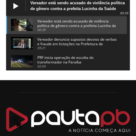
Vereador está sendo acusado de violência política
de gênero contra a prefeita Lucinha da Saúde
00:39
Vereador está sendo acusado de violência
política de gênero contra a prefeita Lucinha da
Saúde
00:39
Vereador denuncia supostos desvios de verbas
e fraude em licitações na Prefeitura de
Alhandra
09:21
PRF inicia operação de escolta do
transformador na Paraíba
02:04
Adriano Galdino lança oficialmente sua pré-
candidatura a governador da Paraíba
01:54
Chapa dos sonhos: Cícero agradece a Galdino,
mas defende unidade no grupo do governador
00:53
Arthur Lira parabeniza Karla Pimentel por sua
reeleição em Conde
00:23
Aguinaldo Ribeiro destaca apoio do PP a Hugo
Motta presidir a Câmara Federal