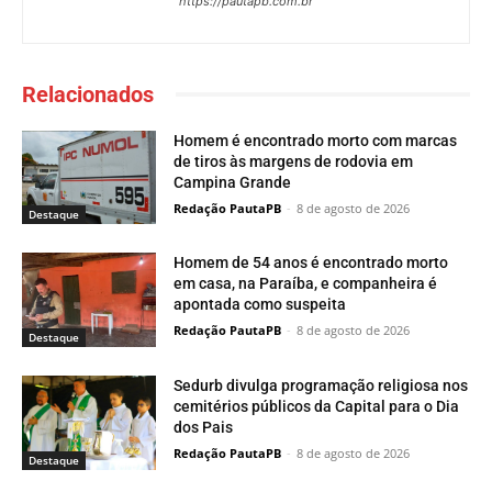
https://pautapb.com.br
Relacionados
Homem é encontrado morto com marcas
de tiros às margens de rodovia em
Campina Grande
Redação PautaPB
-
8 de agosto de 2026
Destaque
Homem de 54 anos é encontrado morto
em casa, na Paraíba, e companheira é
apontada como suspeita
Redação PautaPB
-
8 de agosto de 2026
Destaque
Sedurb divulga programação religiosa nos
cemitérios públicos da Capital para o Dia
dos Pais
Redação PautaPB
-
8 de agosto de 2026
Destaque