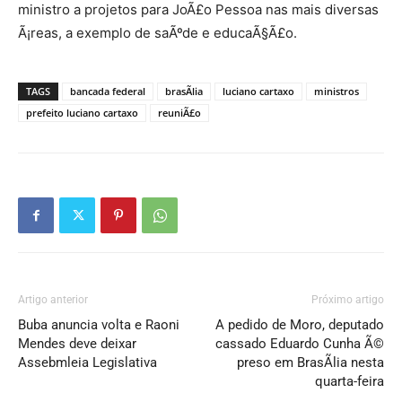
ministro a projetos para JoÃ£o Pessoa nas mais diversas
Ã¡reas, a exemplo de saÃºde e educaÃ§Ã£o.
TAGS
bancada federal
brasÃ­lia
luciano cartaxo
ministros
prefeito luciano cartaxo
reuniÃ£o
Artigo anterior
Próximo artigo
Buba anuncia volta e Raoni
A pedido de Moro, deputado
Mendes deve deixar
cassado Eduardo Cunha Ã©
Assebmleia Legislativa
preso em BrasÃ­lia nesta
quarta-feira