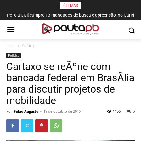
ÚLTIMAS
Polícia Civil cumpre 13 mandados de busca e apreensão, no Cariri
Paraibano
Início
Política
Política
Cartaxo se reÃºne com
bancada federal em BrasÃ­lia
para discutir projetos de
mobilidade
Por
Fábio Augusto
-
19 de outubro de 2016
1156
0