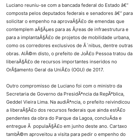
Luciano reuniu-se com a bancada federal do Estado â€“
composta pelos deputados federais e senadores â€“ para
solicitar o empenho na aprovaÃ§Ã£o de emendas que
contemplem aÃ§Ãµes para as Ã¡reas de infraestrutura e
para a implantaÃ§Ã£o de projetos de mobilidade urbana,
como os corredores exclusivos de Ã´nibus, dentre outras
obras. AlÃ©m disto, o prefeito de JoÃ£o Pessoa tratou da
liberaÃ§Ã£o de recursos importantes inseridos no
OrÃ§amento Geral da UniÃ£o (OGU) de 2017.
Outro compromisso de Luciano foi com o ministro da
Secretaria de Governo da PresidÃªncia da RepÃºblica,
Geddel Vieira Lima. Na audiÃªncia, o prefeito reivindicou
a liberaÃ§Ã£o dos recursos federais que ainda estÃ£o
pendentes da obra do Parque da Lagoa, concluÃ­da e
entregue Ã populaÃ§Ã£o em junho deste ano. Cartaxo
tambÃ©m aproveitou a visita para pedir o empenho do