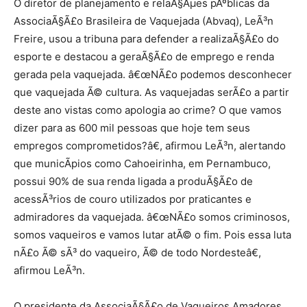
O diretor de planejamento e relaÃ§Ãµes pÃºblicas da
AssociaÃ§Ã£o Brasileira de Vaquejada (Abvaq), LeÃ³n
Freire, usou a tribuna para defender a realizaÃ§Ã£o do
esporte e destacou a geraÃ§Ã£o de emprego e renda
gerada pela vaquejada. â€œNÃ£o podemos desconhecer
que vaquejada Ã© cultura. As vaquejadas serÃ£o a partir
deste ano vistas como apologia ao crime? O que vamos
dizer para as 600 mil pessoas que hoje tem seus
empregos comprometidos?â€, afirmou LeÃ³n, alertando
que municÃ­pios como Cahoeirinha, em Pernambuco,
possui 90% de sua renda ligada a produÃ§Ã£o de
acessÃ³rios de couro utilizados por praticantes e
admiradores da vaquejada. â€œNÃ£o somos criminosos,
somos vaqueiros e vamos lutar atÃ© o fim. Pois essa luta
nÃ£o Ã© sÃ³ do vaqueiro, Ã© de todo Nordesteâ€,
afirmou LeÃ³n.
O presidente da AssociaÃ§Ã£o de Vaqueiros Amadores