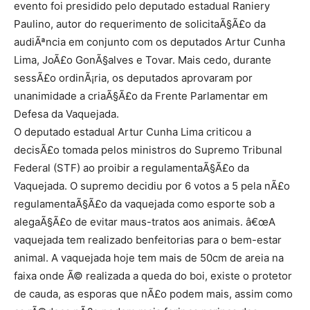
evento foi presidido pelo deputado estadual Raniery
Paulino, autor do requerimento de solicitaÃ§Ã£o da
audiÃªncia em conjunto com os deputados Artur Cunha
Lima, JoÃ£o GonÃ§alves e Tovar. Mais cedo, durante
sessÃ£o ordinÃ¡ria, os deputados aprovaram por
unanimidade a criaÃ§Ã£o da Frente Parlamentar em
Defesa da Vaquejada.
O deputado estadual Artur Cunha Lima criticou a
decisÃ£o tomada pelos ministros do Supremo Tribunal
Federal (STF) ao proibir a regulamentaÃ§Ã£o da
Vaquejada. O supremo decidiu por 6 votos a 5 pela nÃ£o
regulamentaÃ§Ã£o da vaquejada como esporte sob a
alegaÃ§Ã£o de evitar maus-tratos aos animais. â€œA
vaquejada tem realizado benfeitorias para o bem-estar
animal. A vaquejada hoje tem mais de 50cm de areia na
faixa onde Ã© realizada a queda do boi, existe o protetor
de cauda, as esporas que nÃ£o podem mais, assim como