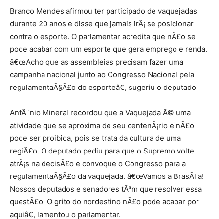
Branco Mendes afirmou ter participado de vaquejadas
durante 20 anos e disse que jamais irÃ¡ se posicionar
contra o esporte. O parlamentar acredita que nÃ£o se
pode acabar com um esporte que gera emprego e renda.
â€œAcho que as assembleias precisam fazer uma
campanha nacional junto ao Congresso Nacional pela
regulamentaÃ§Ã£o do esporteâ€, sugeriu o deputado.
AntÃ´nio Mineral recordou que a Vaquejada Ã© uma
atividade que se aproxima de seu centenÃ¡rio e nÃ£o
pode ser proibida, pois se trata da cultura de uma
regiÃ£o. O deputado pediu para que o Supremo volte
atrÃ¡s na decisÃ£o e convoque o Congresso para a
regulamentaÃ§Ã£o da vaquejada. â€œVamos a BrasÃ­lia!
Nossos deputados e senadores tÃªm que resolver essa
questÃ£o. O grito do nordestino nÃ£o pode acabar por
aquiâ€, lamentou o parlamentar.