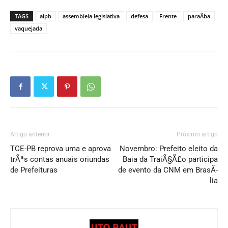
TAGS
alpb
assembleia legislativa
defesa
Frente
paraÃ­ba
vaquejada
Artigo anterior
Próximo artigo
TCE-PB reprova uma e aprova
Novembro: Prefeito eleito da
trÃªs contas anuais oriundas
Baia da TraiÃ§Ã£o participa
de Prefeituras
de evento da CNM em BrasÃ­
lia