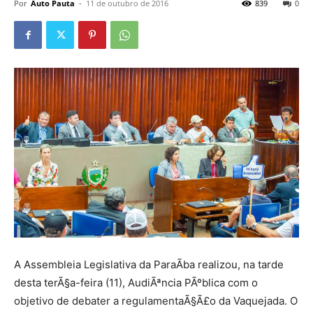
Por
Auto Pauta
-
11 de outubro de 2016
839
0
A Assembleia Legislativa da ParaÃ­ba realizou, na tarde
desta terÃ§a-feira (11), AudiÃªncia PÃºblica com o
objetivo de debater a regulamentaÃ§Ã£o da Vaquejada. O