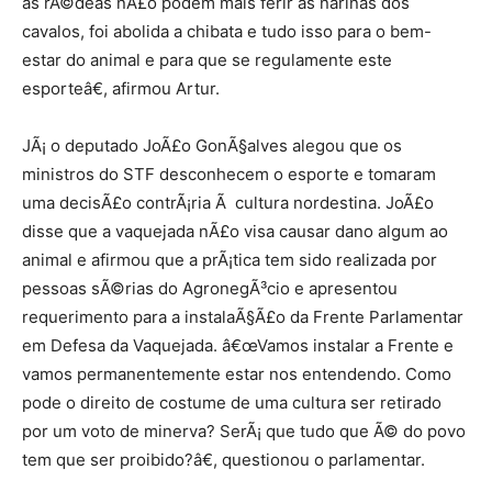
as rÃ©deas nÃ£o podem mais ferir as narinas dos
cavalos, foi abolida a chibata e tudo isso para o bem-
estar do animal e para que se regulamente este
esporteâ€, afirmou Artur.
JÃ¡ o deputado JoÃ£o GonÃ§alves alegou que os
ministros do STF desconhecem o esporte e tomaram
uma decisÃ£o contrÃ¡ria Ã cultura nordestina. JoÃ£o
disse que a vaquejada nÃ£o visa causar dano algum ao
animal e afirmou que a prÃ¡tica tem sido realizada por
pessoas sÃ©rias do AgronegÃ³cio e apresentou
requerimento para a instalaÃ§Ã£o da Frente Parlamentar
em Defesa da Vaquejada. â€œVamos instalar a Frente e
vamos permanentemente estar nos entendendo. Como
pode o direito de costume de uma cultura ser retirado
por um voto de minerva? SerÃ¡ que tudo que Ã© do povo
tem que ser proibido?â€, questionou o parlamentar.