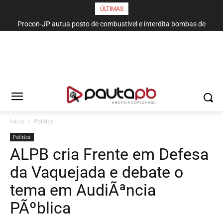
ÚLTIMAS
Procon-JP autua posto de combustível e interdita bombas de
gasolina no bairro da Torre
Início
Política
Política
ALPB cria Frente em Defesa
da Vaquejada e debate o
tema em AudiÃªncia
PÃºblica