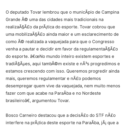
O deputado Tovar lembrou que o municÃ­pio de Campina
Grande Ã© uma das cidades mais tradicionais na
realizaÃ§Ã£o da prÃ¡tica do esporte. Tovar cobrou que
uma mobilizaÃ§Ã£o ainda maior e um esclarecimento de
como Ã© realizada a vaquejada para que o Congresso
venha a pautar e decidir em favor da regulamentaÃ§Ã£o
do esporte. â€œNo mundo inteiro existem esportes e
tradiÃ§Ãµes, aqui tambÃ©m existe e nÃ³s progredimos e
estamos crescendo com isso. Queremos progredir ainda
mais, queremos regulamentar e nÃ£o podemos
desempregar quem vive da vaquejada, nem muito menos
fazer com que acabe na ParaÃ­ba e no Nordeste
brasileiroâ€, argumentou Tovar.
Bosco Carneiro destacou que a decisÃ£o do STF nÃ£o
interfere na prÃ¡tica deste esporte na ParaÃ­ba, jÃ¡ que a