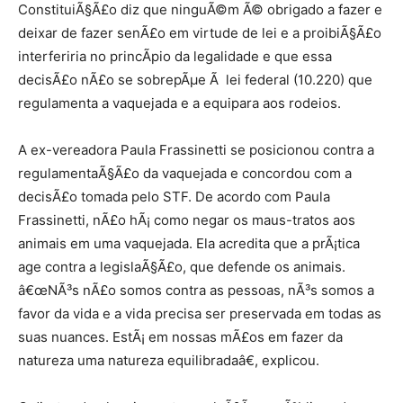
ConstituiÃ§Ã£o diz que ninguÃ©m Ã© obrigado a fazer e
deixar de fazer senÃ£o em virtude de lei e a proibiÃ§Ã£o
interferiria no princÃ­pio da legalidade e que essa
decisÃ£o nÃ£o se sobrepÃµe Ã lei federal (10.220) que
regulamenta a vaquejada e a equipara aos rodeios.
A ex-vereadora Paula Frassinetti se posicionou contra a
regulamentaÃ§Ã£o da vaquejada e concordou com a
decisÃ£o tomada pelo STF. De acordo com Paula
Frassinetti, nÃ£o hÃ¡ como negar os maus-tratos aos
animais em uma vaquejada. Ela acredita que a prÃ¡tica
age contra a legislaÃ§Ã£o, que defende os animais.
â€œNÃ³s nÃ£o somos contra as pessoas, nÃ³s somos a
favor da vida e a vida precisa ser preservada em todas as
suas nuances. EstÃ¡ em nossas mÃ£os em fazer da
natureza uma natureza equilibradaâ€, explicou.