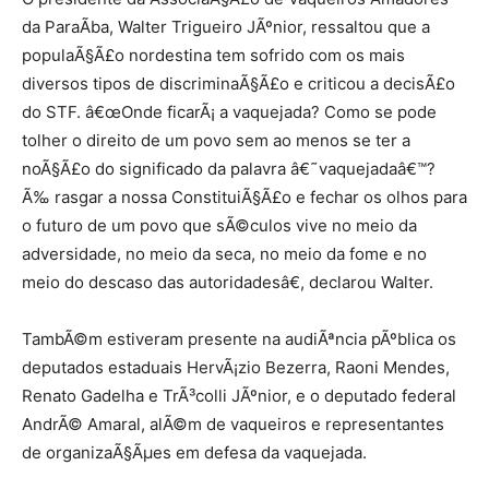
da ParaÃ­ba, Walter Trigueiro JÃºnior, ressaltou que a
populaÃ§Ã£o nordestina tem sofrido com os mais
diversos tipos de discriminaÃ§Ã£o e criticou a decisÃ£o
do STF. â€œOnde ficarÃ¡ a vaquejada? Como se pode
tolher o direito de um povo sem ao menos se ter a
noÃ§Ã£o do significado da palavra â€˜vaquejadaâ€™?
Ã‰ rasgar a nossa ConstituiÃ§Ã£o e fechar os olhos para
o futuro de um povo que sÃ©culos vive no meio da
adversidade, no meio da seca, no meio da fome e no
meio do descaso das autoridadesâ€, declarou Walter.
TambÃ©m estiveram presente na audiÃªncia pÃºblica os
deputados estaduais HervÃ¡zio Bezerra, Raoni Mendes,
Renato Gadelha e TrÃ³colli JÃºnior, e o deputado federal
AndrÃ© Amaral, alÃ©m de vaqueiros e representantes
de organizaÃ§Ãµes em defesa da vaquejada.