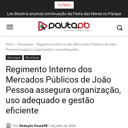
ÚLTIMAS
Leo Bezerra anuncia continuação da Festa das Neves no Parque
Solon de Lucena até domingo
Início
Destaque
Regimento Interno dos Mercados Públicos de João
Pessoa assegura organização, uso adequado...
Destaque
Manchete
Regimento Interno dos
Mercados Públicos de João
Pessoa assegura organização,
uso adequado e gestão
eficiente
Por
Redação PautaPB
7 de julho de 2026