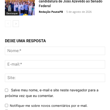
candidatura de João Azevêdo ao Senado
Federal
Redação PautaPB
-
5 de agosto de 2026
Destaque
DEIXE UMA RESPOSTA
No
E-
mai
Sit
Salve meu nome, e-mail e site neste navegador para a
próxima vez que eu comentar.
Notifique-me sobre novos comentários por e-mail.