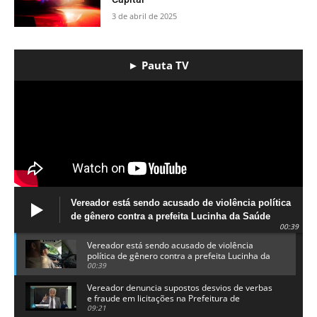
3 de abril de 2025
► Pauta TV
Vereador está sendo acusado de violência política
de gênero contra a prefeita Lucinha da Saúde
00:39
Vereador está sendo acusado de violência
política de gênero contra a prefeita Lucinha da
Saúde
00:39
Vereador denuncia supostos desvios de verbas
e fraude em licitações na Prefeitura de
Alhandra
09:21