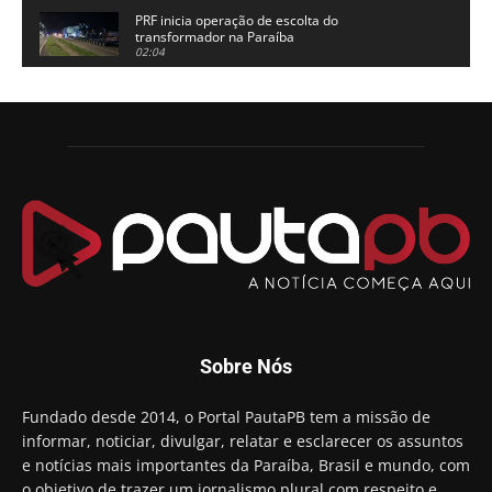
PRF inicia operação de escolta do
transformador na Paraíba
02:04
Adriano Galdino lança oficialmente sua pré-
candidatura a governador da Paraíba
01:54
Chapa dos sonhos: Cícero agradece a Galdino,
mas defende unidade no grupo do governador
00:53
Arthur Lira parabeniza Karla Pimentel por sua
reeleição em Conde
00:23
Aguinaldo Ribeiro destaca apoio do PP a Hugo
Motta presidir a Câmara Federal
01:21
Candidato a prefeito, Alexandre Coco Seco é
Sobre Nós
preso e faz vídeo na cadeia
01:58
Hugo Motta retira projeto que permitia bancos
Fundado desde 2014, o Portal PautaPB tem a missão de
"confiscar" dinheiro de clientes
informar, noticiar, divulgar, relatar e esclarecer os assuntos
01:49
e notícias mais importantes da Paraíba, Brasil e mundo, com
Descaso da gestão Panta deixa crianças e
o objetivo de trazer um jornalismo plural com respeito e