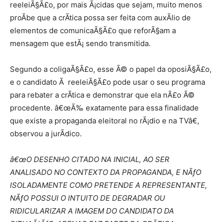
reeleiÃ§Ã£o, por mais Ã¡cidas que sejam, muito menos
proÃ­be que a crÃ­tica possa ser feita com auxÃ­lio de
elementos de comunicaÃ§Ã£o que reforÃ§am a
mensagem que estÃ¡ sendo transmitida.
Segundo a coligaÃ§Ã£o, esse Ã© o papel da oposiÃ§Ã£o,
e o candidato Ã reeleiÃ§Ã£o pode usar o seu programa
para rebater a crÃ­tica e demonstrar que ela nÃ£o Ã©
procedente. â€œÃ‰ exatamente para essa finalidade
que existe a propaganda eleitoral no rÃ¡dio e na TVâ€,
observou a jurÃ­dico.
â€œO DESENHO CITADO NA INICIAL, AO SER
ANALISADO NO CONTEXTO DA PROPAGANDA, E NÃƒO
ISOLADAMENTE COMO PRETENDE A REPRESENTANTE,
NÃƒO POSSUI O INTUITO DE DEGRADAR OU
RIDICULARIZAR A IMAGEM DO CANDIDATO DA