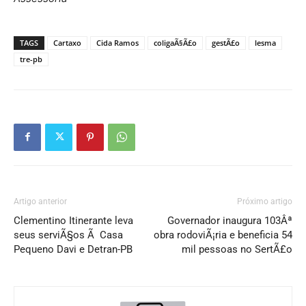
TAGS
Cartaxo
Cida Ramos
coligaÃ§Ã£o
gestÃ£o
lesma
tre-pb
Artigo anterior
Próximo artigo
Clementino Itinerante leva
Governador inaugura 103Âª
seus serviÃ§os Ã Casa
obra rodoviÃ¡ria e beneficia 54
Pequeno Davi e Detran-PB
mil pessoas no SertÃ£o