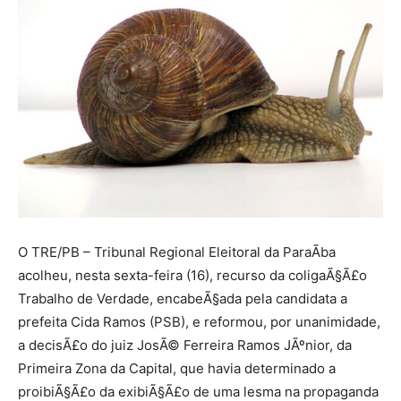
O TRE/PB – Tribunal Regional Eleitoral da ParaÃ­ba
acolheu, nesta sexta-feira (16), recurso da coligaÃ§Ã£o
Trabalho de Verdade, encabeÃ§ada pela candidata a
prefeita Cida Ramos (PSB), e reformou, por unanimidade,
a decisÃ£o do juiz JosÃ© Ferreira Ramos JÃºnior, da
Primeira Zona da Capital, que havia determinado a
proibiÃ§Ã£o da exibiÃ§Ã£o de uma lesma na propaganda