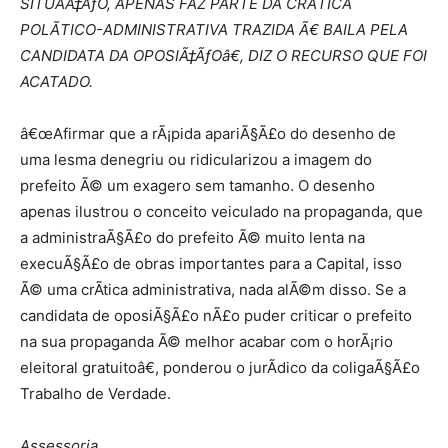
SITUAÃ‡ÃƒO, APENAS FAZ PARTE DA CRÃTICA
POLÃTICO-ADMINISTRATIVA TRAZIDA Ã€ BAILA PELA
CANDIDATA DA OPOSIÃ‡ÃƒOâ€, DIZ O RECURSO QUE FOI
ACATADO.
â€œAfirmar que a rÃ¡pida apariÃ§Ã£o do desenho de
uma lesma denegriu ou ridicularizou a imagem do
prefeito Ã© um exagero sem tamanho. O desenho
apenas ilustrou o conceito veiculado na propaganda, que
a administraÃ§Ã£o do prefeito Ã© muito lenta na
execuÃ§Ã£o de obras importantes para a Capital, isso
Ã© uma crÃ­tica administrativa, nada alÃ©m disso. Se a
candidata de oposiÃ§Ã£o nÃ£o puder criticar o prefeito
na sua propaganda Ã© melhor acabar com o horÃ¡rio
eleitoral gratuitoâ€, ponderou o jurÃ­dico da coligaÃ§Ã£o
Trabalho de Verdade.
Assessoria