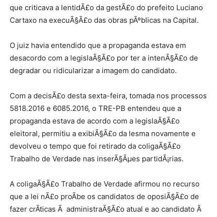
que criticava a lentidÃ£o da gestÃ£o do prefeito Luciano
Cartaxo na execuÃ§Ã£o das obras pÃºblicas na Capital.
O juiz havia entendido que a propaganda estava em
desacordo com a legislaÃ§Ã£o por ter a intenÃ§Ã£o de
degradar ou ridicularizar a imagem do candidato.
Com a decisÃ£o desta sexta-feira, tomada nos processos
5818.2016 e 6085.2016, o TRE-PB entendeu que a
propaganda estava de acordo com a legislaÃ§Ã£o
eleitoral, permitiu a exibiÃ§Ã£o da lesma novamente e
devolveu o tempo que foi retirado da coligaÃ§Ã£o
Trabalho de Verdade nas inserÃ§Ãµes partidÃ¡rias.
A coligaÃ§Ã£o Trabalho de Verdade afirmou no recurso
que a lei nÃ£o proÃ­be os candidatos de oposiÃ§Ã£o de
fazer crÃ­ticas Ã administraÃ§Ã£o atual e ao candidato Ã