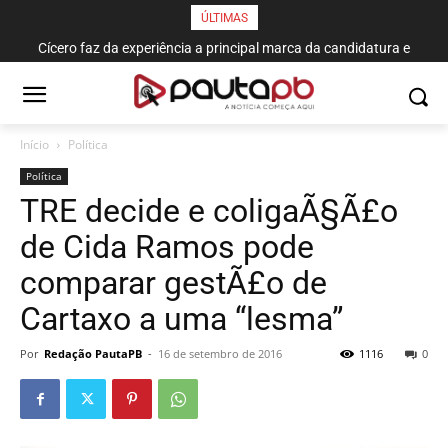
ÚLTIMAS
Cícero faz da experiência a principal marca da candidatura e
recebe respaldo de aliados na convenção do MDB
Início
Política
Política
TRE decide e coligaÃ§Ã£o
de Cida Ramos pode
comparar gestÃ£o de
Cartaxo a uma “lesma”
Por
Redação PautaPB
-
16 de setembro de 2016
1116
0