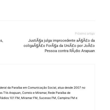
Próximo artigo
s,
JustiÃ§a julga improcedente aÃ§Ã£o da
coligaÃ§Ã£o ForÃ§a da UniÃ£o por JoÃ£o
Pessoa contra RÃ¡dio Arapuan
deral da Paraíba em Comunicação Social, atua desde 2007 no
las TVs Arapuan, Correio e Miramar, Rede Paraíba de
 Rádios 101 FM, Miramar FM, Sucesso FM, Campina FM e