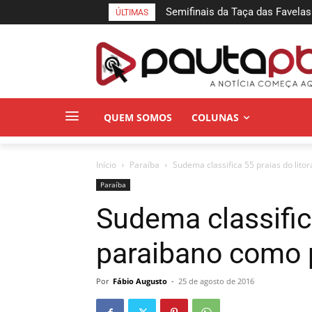
Semifinais da Taça das Favelas
ÚLTIMAS
Pessoa neste sábado
QUEM SOMOS
COLUNAS
Início
Paraí­ba
Sudema classifica 55 praias do lito
Paraí­ba
Sudema classifica
paraibano como 
Por
Fábio Augusto
-
25 de agosto de 2016