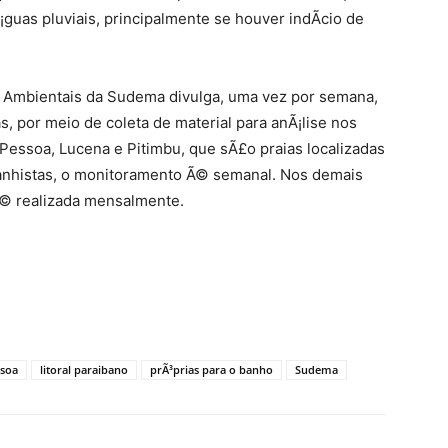
guas pluviais, principalmente se houver indÃ­cio de
Ambientais da Sudema divulga, uma vez por semana,
s, por meio de coleta de material para anÃ¡lise nos
Pessoa, Lucena e Pitimbu, que sÃ£o praias localizadas
anhistas, o monitoramento Ã© semanal. Nos demais
 Ã© realizada mensalmente.
ssoa
litoral paraibano
prÃ³prias para o banho
Sudema