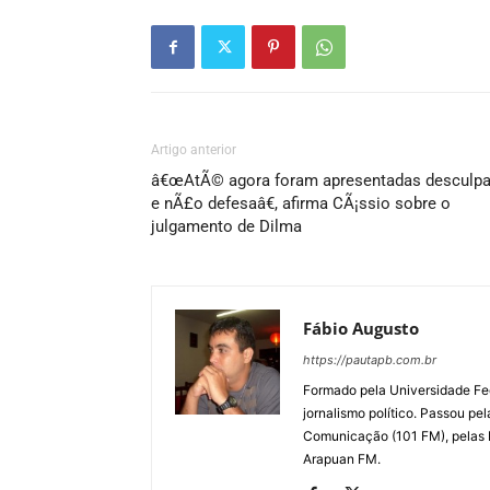
Artigo anterior
â€œAtÃ© agora foram apresentadas desculpa
e nÃ£o defesaâ€, afirma CÃ¡ssio sobre o
julgamento de Dilma
Fábio Augusto
https://pautapb.com.br
Formado pela Universidade Fe
jornalismo político. Passou pe
Comunicação (101 FM), pelas
Arapuan FM.