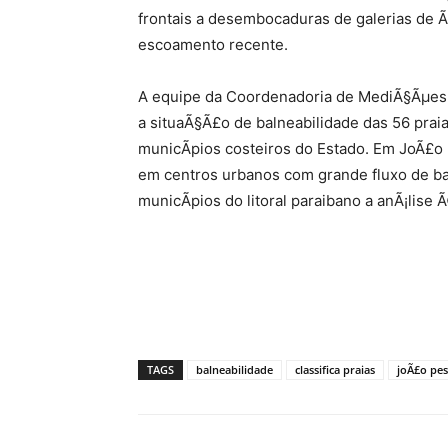
frontais a desembocaduras de galerias de Ã¡
escoamento recente.
A equipe da Coordenadoria de MediÃ§Ãµes 
a situaÃ§Ã£o de balneabilidade das 56 praia
municÃ­pios costeiros do Estado. Em JoÃ£o 
em centros urbanos com grande fluxo de b
municÃ­pios do litoral paraibano a anÃ¡lise
TAGS
balneabilidade
classifica praias
joÃ£o pe