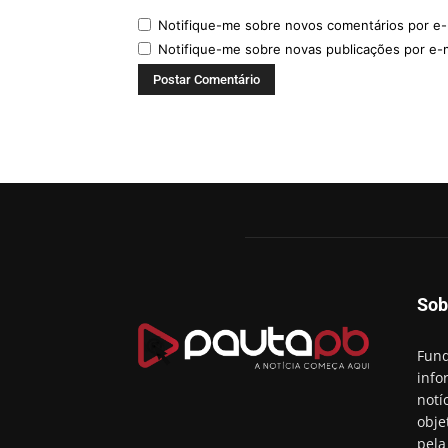
Notifique-me sobre novos comentários por e-
Notifique-me sobre novas publicações por e-m
Sob
Fund
info
notí
obje
pela