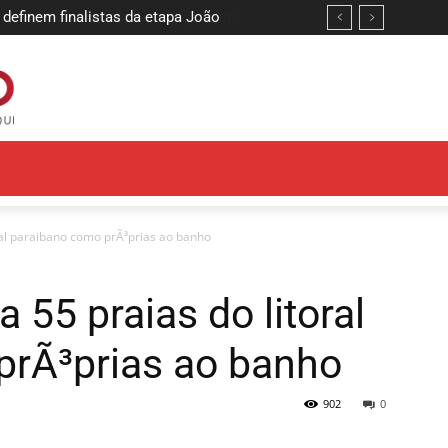
 definem finalistas da etapa João
ral paraibano como prÃ³prias ao banho
 55 praias do litoral
prÃ³prias ao banho
902
0