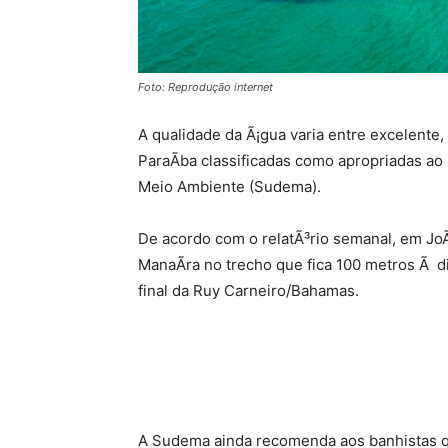
Foto: Reprodução internet
A qualidade da Ã¡gua varia entre excelente, 
ParaÃ­ba classificadas como apropriadas a
Meio Ambiente (Sudema).
De acordo com o relatÃ³rio semanal, em JoÃ
ManaÃ­ra no trecho que fica 100 metros Ã di
final da Ruy Carneiro/Bahamas.
A Sudema ainda recomenda aos banhistas qu