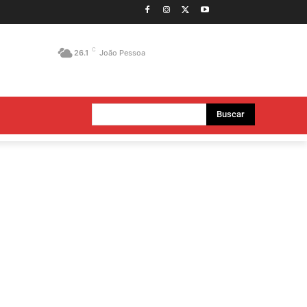
C
26.1
João Pessoa
Buscar