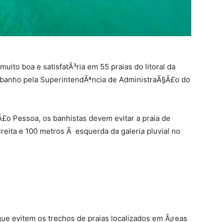
muito boa e satisfatÃ³ria em 55 praias do litoral da
o banho pela SuperintendÃªncia de AdministraÃ§Ã£o do
£o Pessoa, os banhistas devem evitar a praia de
reita e 100 metros Ã esquerda da galeria pluvial no
e evitem os trechos de praias localizados em Ã¡reas