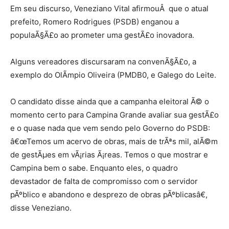
Em seu discurso, Veneziano Vital afirmouÂ que o atual
prefeito, Romero Rodrigues (PSDB) enganou a
populaÃ§Ã£o ao prometer uma gestÃ£o inovadora.
Alguns vereadores discursaram na convenÃ§Ã£o, a
exemplo do OlÃ­mpio Oliveira (PMDB0, e Galego do Leite.
O candidato disse ainda que a campanha eleitoral Ã© o
momento certo para Campina Grande avaliar sua gestÃ£o
e o quase nada que vem sendo pelo Governo do PSDB:
â€œTemos um acervo de obras, mais de trÃªs mil, alÃ©m
de gestÃµes em vÃ¡rias Ã¡reas. Temos o que mostrar e
Campina bem o sabe. Enquanto eles, o quadro
devastador de falta de compromisso com o servidor
pÃºblico e abandono e desprezo de obras pÃºblicasâ€,
disse Veneziano.