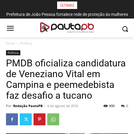
ÚLTIMAS
Prefeitura de João Pessoa fortalece rede de proteção às mulheres
e entende que acolher é salvar vidas
Início
Política
Política
PMDB oficializa candidatura
de Veneziano Vital em
Campina e peemedebista
faz desafio a tucano
Por
Redação PautaPB
-
6 de agosto de 2016
890
0