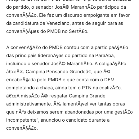
do partido, o senador JosÃ© MaranhÃ£o participou da
convenÃ§Ã£o. Ele fez um discurso empolgante em favor
da candidatura de Veneziano, antes de seguir para as
convenÃ§Ãµes do PMDB no SertÃ£o.
A convenÃ§Ã£o do PMDB contou com a participaÃ§Ã£o
das principais lideranÃ§as do partido na ParaÃ­ba,
incluindo o senador JosÃ© MaranhÃ£o. A coligaÃ§Ã£o
â€œÃ‰ Campina Pensando Grandeâ€, que Ã©
encabeÃ§ada pelo PMDB e que conta com o DEM
completando a chapa, ainda tem o PTN na coalizÃ£o.
â€œA missÃ£o Ã© resgatar Campina Grande
administrativamente. Ã‰ lamentÃ¡vel ver tantas obras
que nÃ³s deixamos serem abandonadas por uma gestÃ£o
incompetente”, anunciou o candidato durante a
convenÃ§Ã£o.