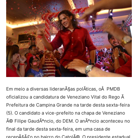
Em meio a diversas lideranÃ§as polÃ­ticas, oÂ PMDB
oficializou a candidatura de Veneziano Vital do Rego Ã
Prefeitura de Campina Grande na tarde desta sexta-feira
(5). O candidato a vice-prefeito na chapa de Veneziano
Ã© Filipe GaudÃªncio, do DEM. O anÃºncio aconteceu no
final da tarde desta sexta-feira, em uma casa de
recepÃ§Ã£o no bairro do CatolÃ©. O presidente estadual