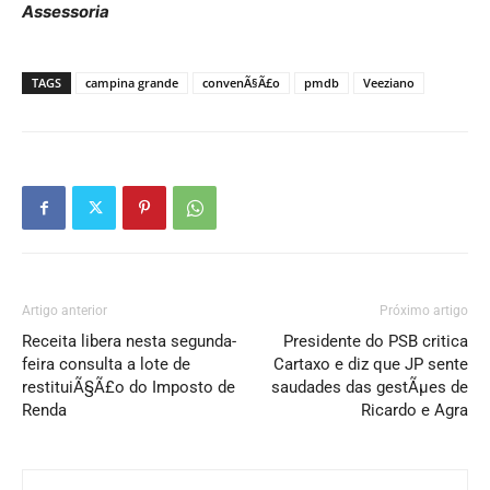
Assessoria
TAGS
campina grande
convenÃ§Ã£o
pmdb
Veeziano
Artigo anterior
Próximo artigo
Receita libera nesta segunda-
Presidente do PSB critica
feira consulta a lote de
Cartaxo e diz que JP sente
restituiÃ§Ã£o do Imposto de
saudades das gestÃµes de
Renda
Ricardo e Agra