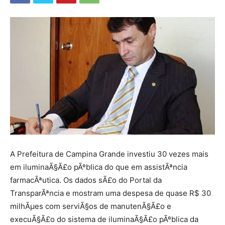
A Prefeitura de Campina Grande investiu 30 vezes mais
em iluminaÃ§Ã£o pÃºblica do que em assistÃªncia
farmacÃªutica. Os dados sÃ£o do Portal da
TransparÃªncia e mostram uma despesa de quase R$ 30
milhÃµes com serviÃ§os de manutenÃ§Ã£o e
execuÃ§Ã£o do sistema de iluminaÃ§Ã£o pÃºblica da