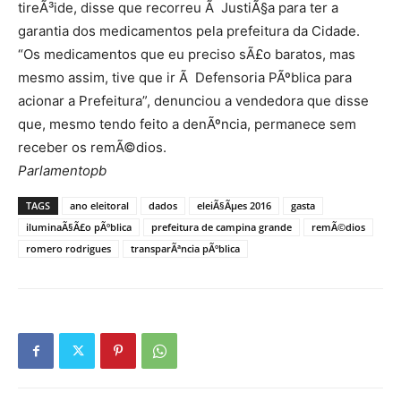
tireÃ³ide, disse que recorreu Ã JustiÃ§a para ter a
garantia dos medicamentos pela prefeitura da Cidade.
“Os medicamentos que eu preciso sÃ£o baratos, mas
mesmo assim, tive que ir Ã Defensoria PÃºblica para
acionar a Prefeitura”, denunciou a vendedora que disse
que, mesmo tendo feito a denÃºncia, permanece sem
receber os remÃ©dios.
Parlamentopb
TAGS
ano eleitoral
dados
eleiÃ§Ãµes 2016
gasta
iluminaÃ§Ã£o pÃºblica
prefeitura de campina grande
remÃ©dios
romero rodrigues
transparÃªncia pÃºblica