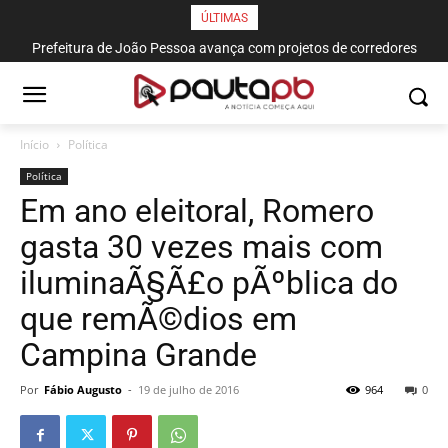
ÚLTIMAS
Prefeitura de João Pessoa avança com projetos de corredores
viários para sistema de veículos rápidos
Início
Política
Política
Em ano eleitoral, Romero
gasta 30 vezes mais com
iluminaÃ§Ã£o pÃºblica do
que remÃ©dios em
Campina Grande
Por
Fábio Augusto
-
19 de julho de 2016
964
0