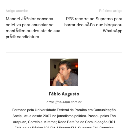
Artigo anterior
Próximo artigo
Manoel JÃºnior convoca
PPS recorre ao Supremo para
coletiva para anunciar se
barrar decisÃ£o que bloqueou
mantÃ©m ou desiste de sua
WhatsApp
prÃ©-candidatura
Fábio Augusto
https://pautapb.com.br
Formado pela Universidade Federal da Paraíba em Comunicação
Social, atua desde 2007 no jornalismo político. Passou pelas TVs
Arapuan, Correio e Miramar, Rede Paraíba de Comunicação (101
FM), pelas Rádios 101 FM, Miramar FM, Sucesso FM, Campina