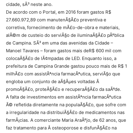
cidade, sÃ³ neste ano.
De acordo com o Portal, em 2016 foram gastos R$
27.660.972,89 com manutenÃ§Ã£o preventiva e
corretiva, fornecimento de mÃ£o-de-obra e materiais,
alÃ©m de custeio do serviÃ§o de iluminaÃ§Ã£o pÃºblica
de Campina. SÃ³ em uma das avenidas da Cidade –
Manoel Tavares – foram gastos mais deR$ 600 mil com
colocaÃ§Ã£o de lÃ¢mpadas de LED. Enquanto isso, a
prefeitura de Campina Grande gastou pouco mais de R$ 1
milhÃ£o com assistÃªncia farmacÃªutica, serviÃ§o que
engloba um conjunto de aÃ§Ãµes voltadas Ã
promoÃ§Ã£o, proteÃ§Ã£o e recuperaÃ§Ã£o da saÃºde.
A falta de investimentos em assistÃªncia farmacÃªutica
Ã© refletida diretamente na populaÃ§Ã£o, que sofre com
a irregularidade na distribuiÃ§Ã£o de medicamentos nas
farmÃ¡cias. A comerciante Maria AraÃºjo, de 62 anos, que
faz tratamento para Â osteoporose e disfunÃ§Ã£o na