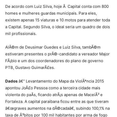
De acordo com Luiz Silva, hoje Ã Capital conta com 800
homes e mulheres guardas municipais. Para eles,
existem apenas 15 viaturas e 10 motos para atender toda
a Capital. Segundo Silva, o ideal seria um quadro de dois
mil profissionais.
AlÃ©m de Deusimar Guedes e Luiz Silva, tambÃ©m
estiveram presentes o prÃ©-candidato a vereador Major
FÃ¡bio e um dos coordenadores do plano de governo
PTB, Gustavo GuimarÃ£es.
Dados
â€“ Levantamento do Mapa da ViolÃªncia 2015
apontou JoÃ£o Pessoa como a terceira cidade mais
violenta do paÃ­s, ficando atrÃ¡s apenas de MaceiÃ³ e
Fortaleza. A capital paraibana ficou entre as que tiveram
â€œgraves aumentos na dÃ©cadaâ€, subindo 100,1% na
taxa de Ã³bitos por 100 mil habitantes por arma de fogo