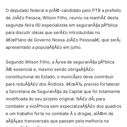
O deputado federal e prÃ©-candidato pelo PTB a prefeito
de JoÃ£o Pessoa, Wilson Filho, reuniu na manhÃ£ desta
segunda-feira (6) especialistas em seguranÃ§a pÃºblica
para discutir ideias que serÃ£o introduzidas no
â€œPlano de Governo Nossa JoÃ£o Pessoaâ€, que serÃ¡
apresentado a populaÃ§Ã£o em julho.
Segundo Wilson Filho, a Ã¡rea de seguranÃ§a pÃºblica
Ã© essencial e, mesmo sendo obrigaÃ§Ã£o
constitucional do Estado, o municÃ­pio deve contribuir
para reduÃ§Ã£o dos Ã­ndices. â€œÃ‰ preciso fortalecer
a Secretaria de SeguranÃ§a da Capital que foi totalmente
modificada do seu projeto original. NÃ£o dÃ¡ para
combater a violÃªncia sem especializaÃ§Ã£o dos quadros
e um trabalho forte no combate Ã s drogas, alÃ©m de
aÃ§Ãµes transversais que passam pela melhoria na