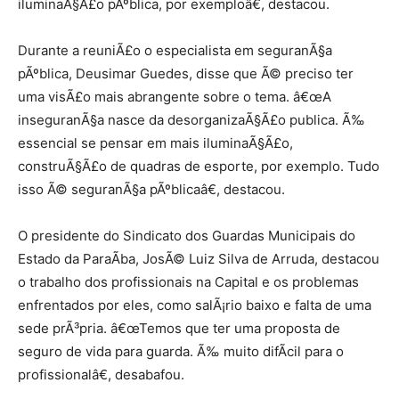
iluminaÃ§Ã£o pÃºblica, por exemploâ€, destacou.
Durante a reuniÃ£o o especialista em seguranÃ§a
pÃºblica, Deusimar Guedes, disse que Ã© preciso ter
uma visÃ£o mais abrangente sobre o tema. â€œA
inseguranÃ§a nasce da desorganizaÃ§Ã£o publica. Ã‰
essencial se pensar em mais iluminaÃ§Ã£o,
construÃ§Ã£o de quadras de esporte, por exemplo. Tudo
isso Ã© seguranÃ§a pÃºblicaâ€, destacou.
O presidente do Sindicato dos Guardas Municipais do
Estado da ParaÃ­ba, JosÃ© Luiz Silva de Arruda, destacou
o trabalho dos profissionais na Capital e os problemas
enfrentados por eles, como salÃ¡rio baixo e falta de uma
sede prÃ³pria. â€œTemos que ter uma proposta de
seguro de vida para guarda. Ã‰ muito difÃ­cil para o
profissionalâ€, desabafou.