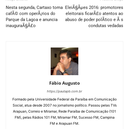
Nesta segunda, Cartaxo toma
EleiÃ§Ãµes 2016: promotores
cafÃ© com operÃ¡rios do
eleitorais ficarÃ£o atentos ao
Parque da Lagoa e anuncia
abuso de poder polÃ­tico e Ã s
inauguraÃ§Ã£o
condutas vedadas
Fábio Augusto
https://pautapb.com.br
Formado pela Universidade Federal da Paraíba em Comunicação
Social, atua desde 2007 no jornalismo político. Passou pelas TVs
Arapuan, Correio e Miramar, Rede Paraíba de Comunicação (101
FM), pelas Rádios 101 FM, Miramar FM, Sucesso FM, Campina
FM e Arapuan FM.