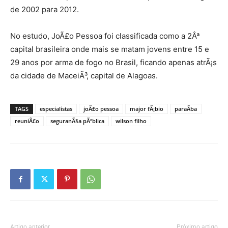
de 2002 para 2012.
No estudo, JoÃ£o Pessoa foi classificada como a 2Âª
capital brasileira onde mais se matam jovens entre 15 e
29 anos por arma de fogo no Brasil, ficando apenas atrÃ¡s
da cidade de MaceiÃ³, capital de Alagoas.
TAGS
especialistas
joÃ£o pessoa
major fÃ¡bio
paraÃ­ba
reuniÃ£o
seguranÃ§a pÃºblica
wilson filho
Artigo anterior
Próximo artigo