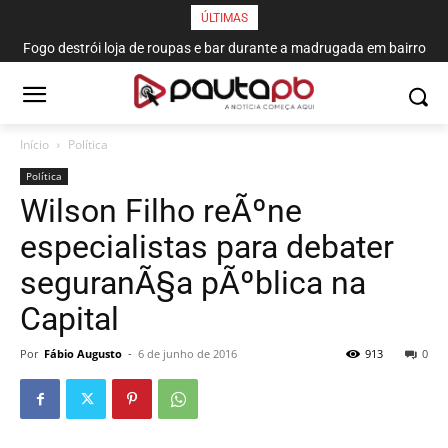
ÚLTIMAS
Fogo destrói loja de roupas e bar durante a madrugada em bairro
de João Pessoa
Início
Política
Política
Wilson Filho reÃºne
especialistas para debater
seguranÃ§a pÃºblica na
Capital
Por
Fábio Augusto
-
6 de junho de 2016
913
0