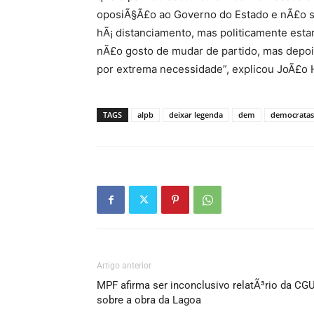
oposiÃ§Ã£o ao Governo do Estado e nÃ£o se
hÃ¡ distanciamento, mas politicamente est
nÃ£o gosto de mudar de partido, mas depois 
por extrema necessidade”, explicou JoÃ£o 
TAGS
alpb
deixar legenda
dem
democratas
Artigo anterior
MPF afirma ser inconclusivo relatÃ³rio da CG
sobre a obra da Lagoa