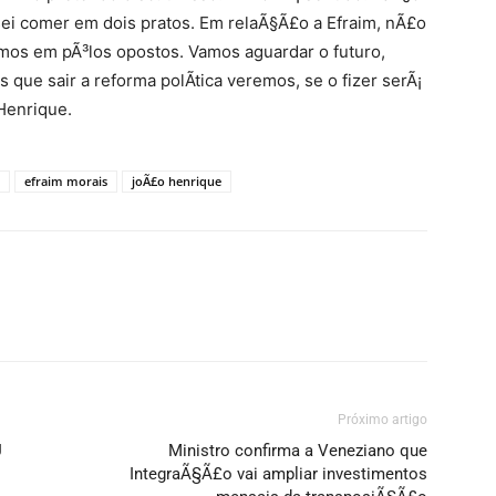
i comer em dois pratos. Em relaÃ§Ã£o a Efraim, nÃ£o
amos em pÃ³los opostos. Vamos aguardar o futuro,
que sair a reforma polÃ­tica veremos, se o fizer serÃ¡
Henrique.
efraim morais
joÃ£o henrique
Próximo artigo
U
Ministro confirma a Veneziano que
IntegraÃ§Ã£o vai ampliar investimentos