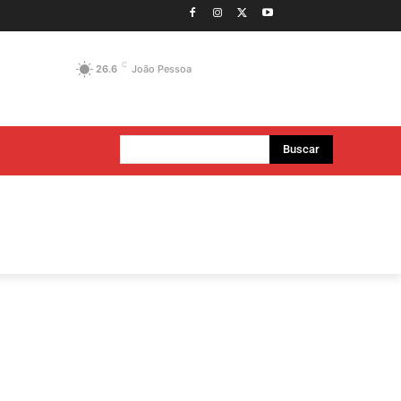
C
26.6
João Pessoa
Buscar