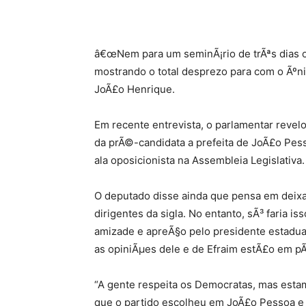
â€œNem para um seminÃ¡rio de trÃªs dias o
mostrando o total desprezo para com o Ãºni
JoÃ£o Henrique.
Em recente entrevista, o parlamentar revel
da prÃ©-candidata a prefeita de JoÃ£o Pess
ala oposicionista na Assembleia Legislativa.
O deputado disse ainda que pensa em deixa
dirigentes da sigla. No entanto, sÃ³ faria i
amizade e apreÃ§o pelo presidente estadual
as opiniÃµes dele e de Efraim estÃ£o em pÃ
“A gente respeita os Democratas, mas estam
que o partido escolheu em JoÃ£o Pessoa e 