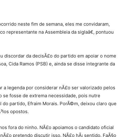
corrido neste fim de semana, eles me convidaram,
co representante na Assembleia da siglaâ€, pontuou
ou discordar da decisÃ£o do partido em apoiar o nome
oa, Cida Ramos (PSB) e, ainda se disse integrante da
r a legenda por considerar nÃ£o ser valorizado pelos
sso se fosse de extrema necessidade, pois nutre
 do partido, Efraim Morais. PorÃ©m, deixou claro que
³los opostos.
os fora do ninho. NÃ£o apoiamos o candidato oficial
nÃ£o pretendo discutir isso. NÃ£o hÃ¡ sentido. FaÃ§o