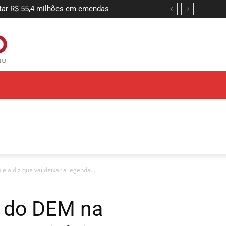
tar R$ 55,4 milhões em emendas
a diz que vai deixar a legenda...
 do DEM na