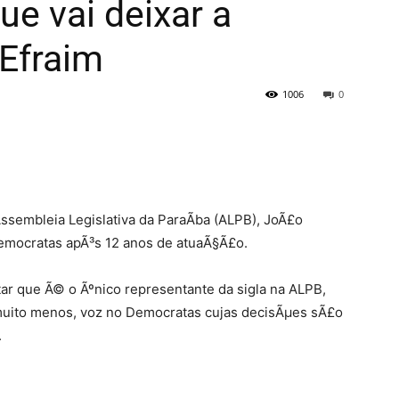
ue vai deixar a
 Efraim
1006
0
ssembleia Legislativa da ParaÃ­ba (ALPB), JoÃ£o
Democratas apÃ³s 12 anos de atuaÃ§Ã£o.
r que Ã© o Ãºnico representante da sigla na ALPB,
 muito menos, voz no Democratas cujas decisÃµes sÃ£o
.