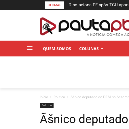
Dino aciona PF após TCU apon
ÚLTIMAS
suspeitas
QUEM SOMOS
COLUNAS
Início
Política
Ãšnico deputado do DEM na Assemblei
Política
Ãšnico deputado