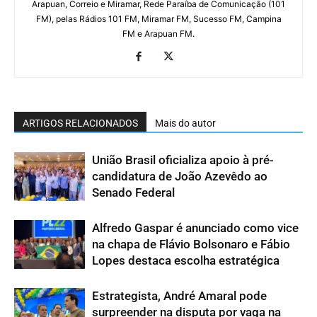
Arapuan, Correio e Miramar, Rede Paraíba de Comunicação (101
FM), pelas Rádios 101 FM, Miramar FM, Sucesso FM, Campina
FM e Arapuan FM.
ARTIGOS RELACIONADOS
Mais do autor
União Brasil oficializa apoio à pré-
candidatura de João Azevêdo ao
Senado Federal
Alfredo Gaspar é anunciado como vice
na chapa de Flávio Bolsonaro e Fábio
Lopes destaca escolha estratégica
Estrategista, André Amaral pode
surpreender na disputa por vaga na