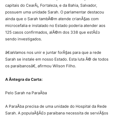
capitais do CearÃ¡, Fortaleza, e da Bahia, Salvador,
possuem uma unidade Sarah. O parlamentar destacou
ainda que o Sarah tambÃ©m atende crianÃ§as com
microcefalia e instalado no Estado poderia atender aos
125 casos confirmados, alÃ©m dos 338 que estÃ£o
sendo investigados.
â€œVamos nos unir e juntar forÃ§as para que a rede
Sarah se instale em nosso Estado. Esta luta Ã© de todos
os paraibanosâ€, afirmou Wilson Filho.
A Ã­ntegra da Carta:
Pelo Sarah na ParaÃ­ba
A ParaÃ­ba precisa de uma unidade do Hospital da Rede
Sarah. A populaÃ§Ã£o paraibana necessita de serviÃ§os