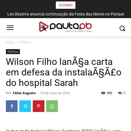
ÚLTIMAS
Leo Bezerra anuncia continuação da Festa das Neves no Parque
Solon de Lucena até domingo
Início
Política
Política
Wilson Filho lanÃ§a carta
em defesa da instalaÃ§Ã£o
do hospital Sarah
Por
Fábio Augusto
-
23 de maio de 2016
998
0