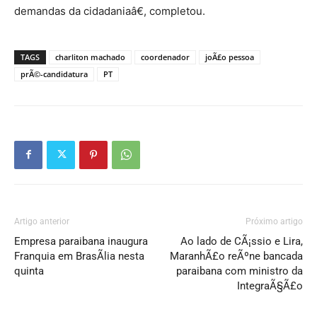
demandas da cidadaniaâ€, completou.
TAGS
charliton machado
coordenador
joÃ£o pessoa
prÃ©-candidatura
PT
Artigo anterior
Próximo artigo
Empresa paraibana inaugura
Ao lado de CÃ¡ssio e Lira,
Franquia em BrasÃ­lia nesta
MaranhÃ£o reÃºne bancada
quinta
paraibana com ministro da
IntegraÃ§Ã£o