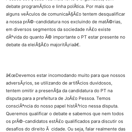
debate programÃ¡tico e linha polÃ­tica. Por mais que
alguns veÃ­culos de comunicaÃ§Ã£o tentem desqualificar
a nossa prÃ©-candidatura nos excluindo de matÃ©rias,
em diversos segmentos da sociedade nÃ£o existe
dÃºvida do quanto Ã© importante o PT estar presente no
debate da eleiÃ§Ã£o majoritÃ¡riaâ€.
â€œDevemos estar incomodando muito para que nossos
adversÃ¡rios, se utilizando de artifÃ­cios duvidosos,
tentem omitir a presenÃ§a da candidatura do PT na
disputa para a prefeitura de JoÃ£o Pessoa. Temos
consciÃªncia do nosso papel histÃ³rico nessa disputa.
Queremos qualificar o debate e sabemos que nem todos
os prÃ©-candidatos estÃ£o qualificados para discutir os
desafios do direito Ã cidade. Ou seja, falar realmente das