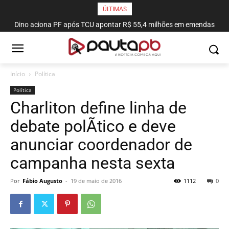
ÚLTIMAS
Dino aciona PF após TCU apontar R$ 55,4 milhões em emendas
suspeitas
Início
Política
Política
Charliton define linha de
debate polÃ­tico e deve
anunciar coordenador de
campanha nesta sexta
Por
Fábio Augusto
-
19 de maio de 2016
1112
0