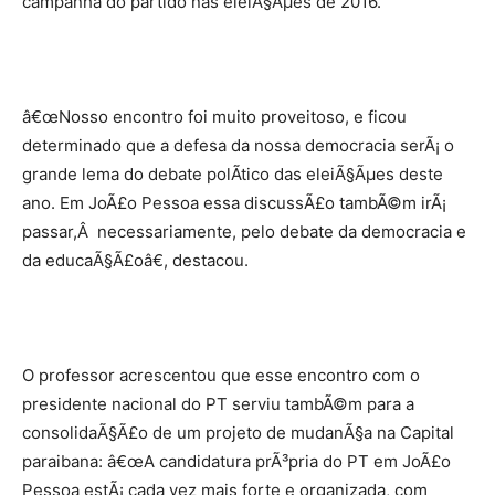
campanha do partido nas eleiÃ§Ãµes de 2016.
â€œNosso encontro foi muito proveitoso, e ficou
determinado que a defesa da nossa democracia serÃ¡ o
grande lema do debate polÃ­tico das eleiÃ§Ãµes deste
ano. Em JoÃ£o Pessoa essa discussÃ£o tambÃ©m irÃ¡
passar,Â necessariamente, pelo debate da democracia e
da educaÃ§Ã£oâ€, destacou.
O professor acrescentou que esse encontro com o
presidente nacional do PT serviu tambÃ©m para a
consolidaÃ§Ã£o de um projeto de mudanÃ§a na Capital
paraibana: â€œA candidatura prÃ³pria do PT em JoÃ£o
Pessoa estÃ¡ cada vez mais forte e organizada, com