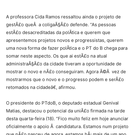
A professora Cida Ramos ressaltou ainda o projeto de
gestÃ£o queÂ a coligaÃ§Ã£o defende. “As pessoas
estÃ£o desacreditadas da polÃ­tica e querem que
apresentemos projetos novos e progressistas, querem
uma nova forma de fazer polÃ­tica e o PT do B chega para
somar neste aspecto. Os que ai estÃ£o na atual
administraÃ§Ã£o da cidade tiveram a oportunidade de
mostrar o novo e nÃ£o conseguiram. Agora Ã©Â vez de
mostrarmos que o novo e o progresso podem e serÃ£o
retomados na cidadeâ€, afirmou.
O presidente do PTdoB, o deputado estadual Genival
Matias, destacou o potencial da uniÃ£o firmada na tarde
desta quarta-feira (18). “Fico muito feliz em hoje anunciar
oficialmente o apoio Ã candidatura. Estamos num projeto
que nÃ£o nasceu de agora, estamos hÃ¡ mais de um ano