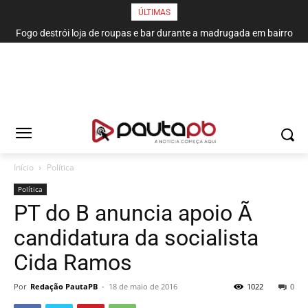
ÚLTIMAS
Fogo destrói loja de roupas e bar durante a madrugada em bairro
de João Pessoa
Início
Política
Política
PT do B anuncia apoio Ã
candidatura da socialista
Cida Ramos
Por
Redação PautaPB
-
18 de maio de 2016
1022
0