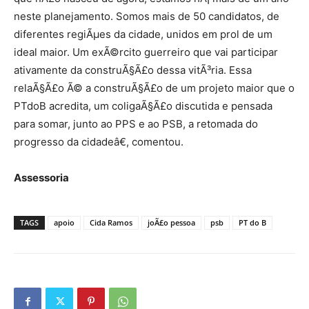
neste planejamento. Somos mais de 50 candidatos, de
diferentes regiÃµes da cidade, unidos em prol de um
ideal maior. Um exÃ©rcito guerreiro que vai participar
ativamente da construÃ§Ã£o dessa vitÃ³ria. Essa
relaÃ§Ã£o Ã© a construÃ§Ã£o de um projeto maior que o
PTdoB acredita, um coligaÃ§Ã£o discutida e pensada
para somar, junto ao PPS e ao PSB, a retomada do
progresso da cidadeâ€, comentou.
Assessoria
TAGS
apoio
Cida Ramos
joÃ£o pessoa
psb
PT do B