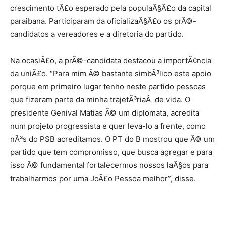
crescimento tÃ£o esperado pela populaÃ§Ã£o da capital
paraibana. Participaram da oficializaÃ§Ã£o os prÃ©-
candidatos a vereadores e a diretoria do partido.
Na ocasiÃ£o, a prÃ©-candidata destacou a importÃ¢ncia
da uniÃ£o. “Para mim Ã© bastante simbÃ³lico este apoio
porque em primeiro lugar tenho neste partido pessoas
que fizeram parte da minha trajetÃ³riaÂ de vida. O
presidente Genival Matias Ã© um diplomata, acredita
num projeto progressista e quer leva-lo a frente, como
nÃ³s do PSB acreditamos. O PT do B mostrou que Ã© um
partido que tem compromisso, que busca agregar e para
isso Ã© fundamental fortalecermos nossos laÃ§os para
trabalharmos por uma JoÃ£o Pessoa melhor”, disse.