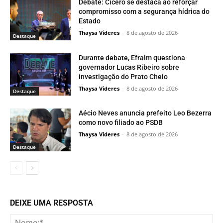
Debate: Cícero se destaca ao reforçar
compromisso com a segurança hídrica do
Estado
Thaysa Videres
-
8 de agosto de 2026
Destaque
Durante debate, Efraim questiona
governador Lucas Ribeiro sobre
investigação do Prato Cheio
Thaysa Videres
-
8 de agosto de 2026
Destaque
Aécio Neves anuncia prefeito Leo Bezerra
como novo filiado ao PSDB
Thaysa Videres
-
8 de agosto de 2026
Destaque
DEIXE UMA RESPOSTA
No