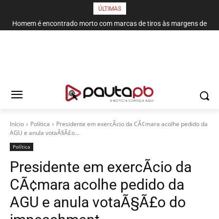
ÚLTIMAS
Homem é encontrado morto com marcas de tiros às margens de
rodovia em Campina Grande
Início
Política
Presidente em exercÃ­cio da CÃ¢mara acolhe pedido da
AGU e anula votaÃ§Ã£o...
Política
Presidente em exercÃ­cio da
CÃ¢mara acolhe pedido da
AGU e anula votaÃ§Ã£o do