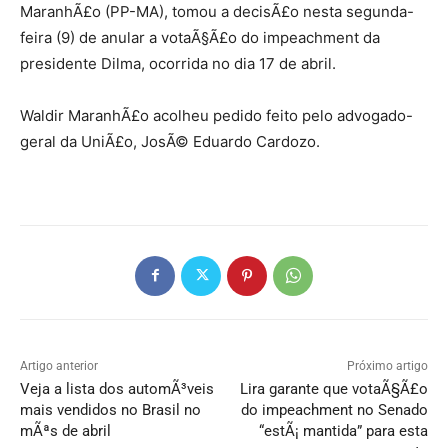
MaranhÃ£o (PP-MA), tomou a decisÃ£o nesta segunda-
feira (9) de anular a votaÃ§Ã£o do impeachment da
presidente Dilma, ocorrida no dia 17 de abril.
Waldir MaranhÃ£o acolheu pedido feito pelo advogado-
geral da UniÃ£o, JosÃ© Eduardo Cardozo.
Artigo anterior
Próximo artigo
Veja a lista dos automÃ³veis
Lira garante que votaÃ§Ã£o
mais vendidos no Brasil no
do impeachment no Senado
mÃªs de abril
“estÃ¡ mantida” para esta