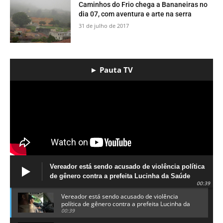
​Caminhos do Frio chega a Bananeiras no
dia 07, com aventura e arte na serra
31 de julho de 2017
► Pauta TV
Vereador está sendo acusado de violência política
de gênero contra a prefeita Lucinha da Saúde
00:39
Vereador está sendo acusado de violência
política de gênero contra a prefeita Lucinha da
Saúde
00:39