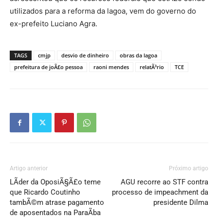
utilizados para a reforma da lagoa, vem do governo do
ex-prefeito Luciano Agra.
TAGS
cmjp
desvio de dinheiro
obras da lagoa
prefeitura de joÃ£o pessoa
raoni mendes
relatÃ³rio
TCE
Artigo anterior
Próximo artigo
LÃ­der da OposiÃ§Ã£o teme
AGU recorre ao STF contra
que Ricardo Coutinho
processo de impeachment da
tambÃ©m atrase pagamento
presidente Dilma
de aposentados na ParaÃ­ba