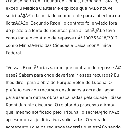
O conselheiro do Tribunal de Contas, Fernando CatÃ£o,
expediu Medida Cautelar e explicou que nÃ£o houve
solicitaÃ§Ã£o da unidade competente para a abertura da
licitaÃ§Ã£o. Segundo Raoni, o contrato foi enviado fora
do prazo e a fonte de recursos para a licitaÃ§Ã£o teve
como fonte o contrato de repasse nÂº 100353418/2012,
com o MinistÃ©rio das Cidades e Caixa EconÃ´mica
Federal.
“Vossas ExcelÃªncias sabem que contrato de repasse Ã©
esse? Sabem para onde deveriam ir esses recursos? Eu
lhes direi: para a obra do Parque Solon de Lucena. O
prefeito desviou recursos destinados a obra da Lagoa
para usar em outras obras espalhadas pela cidade”, disse
Raoni durante discurso. O relator do processo afirmou
que, mesmo notificado pelo Tribunal, o secretÃ¡rio nÃ£o
apresentou as justificativas solicitadas. O vereador
acrescentou que os recursos federais que estÃ£o sendo