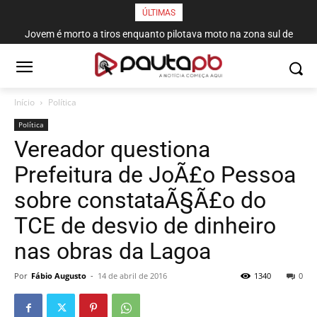
ÚLTIMAS
Jovem é morto a tiros enquanto pilotava moto na zona sul de
João Pessoa
Início
Política
Política
Vereador questiona
Prefeitura de JoÃ£o Pessoa
sobre constataÃ§Ã£o do
TCE de desvio de dinheiro
nas obras da Lagoa
Por
Fábio Augusto
-
14 de abril de 2016
1340
0