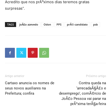
Acredito que nos prÃ³ximos dias teremos gratas
surpresas”.
TAGS
joÃ£o azevedo
Odon
PPS
prÃ©-candidato
psb
Artigo anterior
Próximo artigo
Cartaxo anuncia os nomes de
Contra queda na
seus novos auxiliares na
‘arrecadaÃ§Ã£o e
Prefeitura; confira
desemprego’, comÃ©rcio de
JoÃ£o Pessoa vai parar na
prÃ³xima terÃ§a-feira