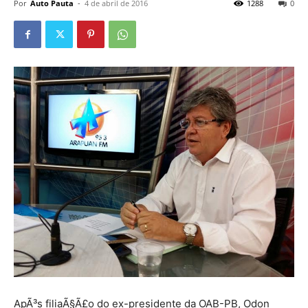
Por
Auto Pauta
-
4 de abril de 2016
1288
0
ApÃ³s filiaÃ§Ã£o do ex-presidente da OAB-PB, Odon