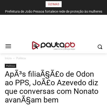
ÚLTIMAS
Prefeitura de João Pessoa fortalece rede de proteção às mulheres
e entende que acolher é salvar vidas
Início
Política
Política
ApÃ³s filiaÃ§Ã£o de Odon
ao PPS, JoÃ£o Azevedo diz
que conversas com Nonato
avanÃ§am bem