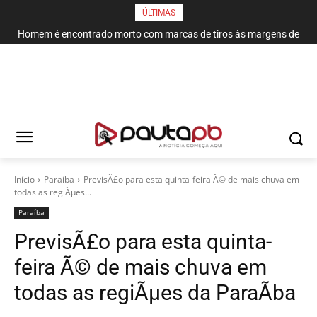
ÚLTIMAS
Homem é encontrado morto com marcas de tiros às margens de
rodovia em Campina Grande
Início
Paraí­ba
PrevisÃ£o para esta quinta-feira Ã© de mais chuva em
todas as regiÃµes...
Paraí­ba
PrevisÃ£o para esta quinta-
feira Ã© de mais chuva em
todas as regiÃµes da ParaÃ­ba