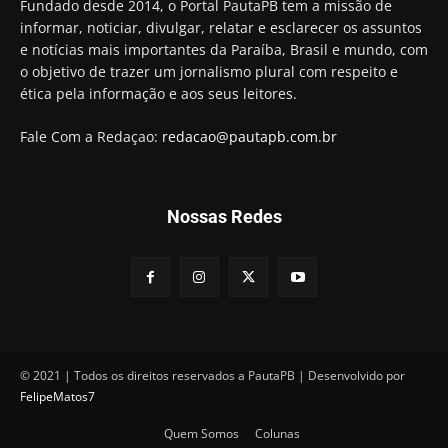
Hugo Motta retira projeto que permitia bancos
Fundado desde 2014, o Portal PautaPB tem a missão de
"confiscar" dinheiro de clientes
informar, noticiar, divulgar, relatar e esclarecer os assuntos
01:49
e notícias mais importantes da Paraíba, Brasil e mundo, com
Descaso da gestão Panta deixa crianças e
o objetivo de trazer um jornalismo plural com respeito e
professoras 'ilhadas' em creche
ética pela informação e aos seus leitores.
00:16
Fale Com a Redaçao:
redacao@pautapb.com.br
Nossas Redes
© 2021 | Todos os direitos reservados a PautaPB | Desenvolvido por
FelipeMatos7
Quem Somos
Colunas