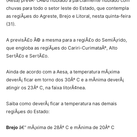
(Aesa) prevÃª cÃ©u nublado a parcialmente nublado com
chuvas para todo o setor leste do Estado, que contempla
as regiÃµes do Agreste, Brejo e Litoral, nesta quinta-feira
(31).
A previsÃ£o Ã© a mesma para a regiÃ£o do SemiÃ¡rido,
que engloba as regiÃµes do Cariri-CurimataÃº, Alto
SertÃ£o e SertÃ£o.
Ainda de acordo com a Aesa, a temperatura mÃ¡xima
deverÃ¡ ficar em torno dos 30Âº C e a mÃ­nima deverÃ¡
atingir os 23Âº C, na faixa litorÃ¢nea.
Saiba como deverÃ¡ ficar a temperatura nas demais
regiÃµes do Estado:
Brejo
â€“ mÃ¡xima de 28Âº C e mÃ­nima de 20Âº C