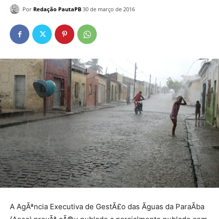
Por
Redação PautaPB
30 de março de 2016
A AgÃªncia Executiva de GestÃ£o das Ãguas da ParaÃ­ba