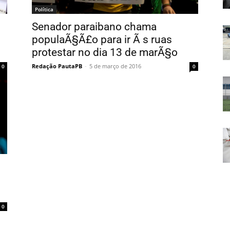
Política
Senador paraibano chama
populaÃ§Ã£o para ir Ã s ruas
protestar no dia 13 de marÃ§o
Redação PautaPB
-
5 de março de 2016
0
0
0