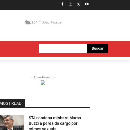
C
26.1
João Pessoa
Buscar
- Advertisment -
MOST READ
STJ condena ministro Marco
Buzzi a perda de cargo por
crimes sexuais