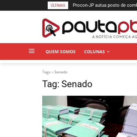
Procon-JP autua posto de combu
ÚLTIMAS
no bairro da Torre
QUEM SOMOS
COLUNAS
Tags
Senado
Tag:
Senado