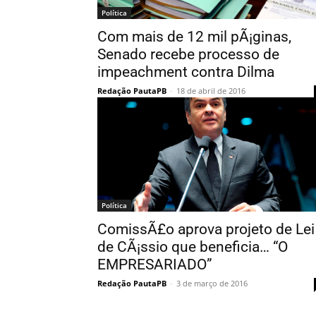
Política
Com mais de 12 mil pÃ¡ginas,
Senado recebe processo de
impeachment contra Dilma
Redação PautaPB
-
18 de abril de 2016
Política
ComissÃ£o aprova projeto de Lei
de CÃ¡ssio que beneficia… “O
EMPRESARIADO”
Redação PautaPB
-
3 de março de 2016