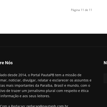
Página 11 de 11
re Nós
N
ado desde 2014, o Portal PautaPB tem a missão de
rmar, noticiar, divulgar, relatar e esclarecer os assuntos e
cias mais importantes da Paraíba, Brasil e mundo, com o
tivo de trazer um jornalismo plural com respeito e ética
 informação e aos seus leitores.
 Com a Redaçao:
redacao@pautapb.com.br