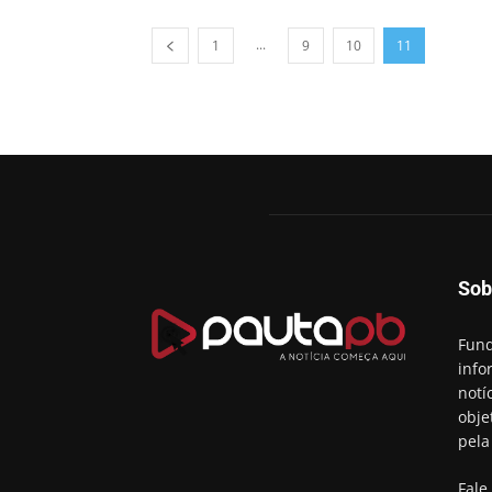
...
1
9
10
11
Sob
Fund
info
notí
obje
pela
Fale